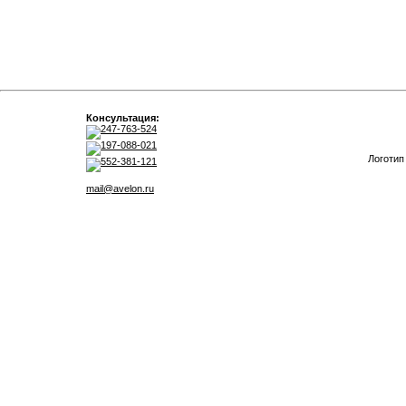
Консультация:
247-763-524
197-088-021
Логотип
552-381-121
mail@avelon.ru