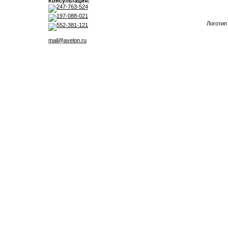
Консультация:
247-763-524
197-088-021
Логотип
552-381-121
mail@avelon.ru