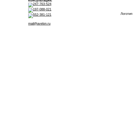
Консультация:
247-763-524
197-088-021
Логотип
552-381-121
mail@avelon.ru