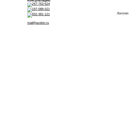
Консультация:
247-763-524
197-088-021
Логотип
552-381-121
mail@avelon.ru