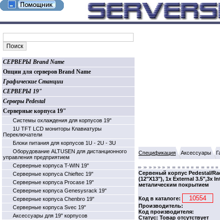
СЕРВЕРЫ Brand Name
Опции для серверов Brand Name
Графические Станции
СЕРВЕРЫ 19"
Серверы Pedestal
Серверные корпуса 19"
Системы охлаждения для корпусов 19"
1U TFT LCD мониторы Клавиатуры
Переключатели
Блоки питания для корпусов 1U - 2U - 3U
Оборудование ALTUSEN для дистанционного
Спецификация
Аксессуары
Г
управления предприятием
Серверные корпуса T-WIN 19"
Сервеный корпус Pedestal/R
Серверные корпуса Chieftec 19"
(12"X13"), 1x External 3.5",3x 
Серверные корпуса Procase 19"
металическим покрытием
Серверные корпуса Genesysrack 19"
Код в каталоге:
Серверные корпуса Сhenbro 19"
Производитель:
Серверные корпуса Svec 19"
Код производителя:
Аксессуары для 19" корпусов
Статус: Товар отсутствует