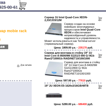
Сервер 1U Intel Quad-Core XEON-
2,33/1333/12M
Сервер создан на основе
новейших многоядерных
процессоров
Intel Quad-Core
wap mobie rack
XEON
и обеспечивает
непревзойденный уровень
надежности и управляемости.
)
Может использоваться как Terminal server
(терминальный сервер).
Цена: 1809.00 y.e. -
235170
руб.
Сервер для монтажа в стойку 19" 1U
Intel Core i5 8500/9M S1151/3 000 G/ 8Gb
Ram/2*1000Gb RAID/NET10/100/1000
Сервер для монтажа в стойку
Для печати
19" 1U Intel Core i5 8400/9M
S1151/2800 G/ 8Gb
Ram/2*1000Gb
RAID/NET10/100/1000
Цена: 597.00 y.e. -
77610
руб.
19" 2U XEON E5-1620v2/16GB/48TB
Цена: 5280.00 y.e. -
686400
руб.