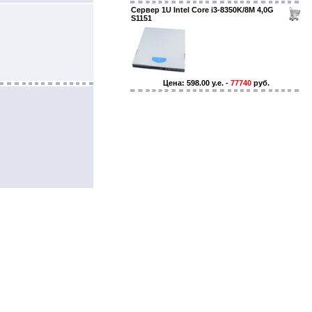
Сервер 1U Intel Core i3-8350K/8M 4,0G
S1151
Цена: 598.00 y.e. -
77740
руб.