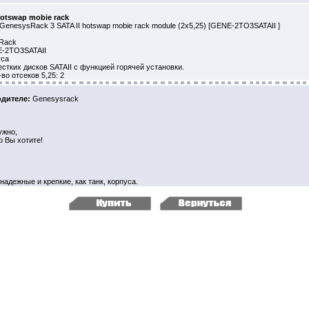
hotswap mobie rack
GenesysRack 3 SATA II hotswap mobie rack module (2x5,25) [GENE-2TO3SATAII ]
sRack
E-2TO3SATAII
уса
стких дисков SATAII с функцией горячей установки.
во отcеков 5,25: 2
дителе:
Genesysrack
ужно,
о Вы хотите!
надежные и крепкие, как танк, корпуса.