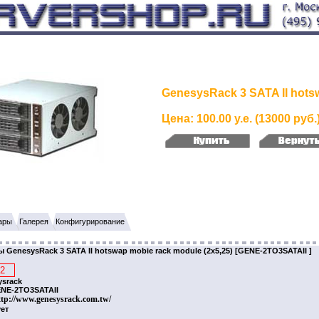
GenesysRack 3 SATA II hots
Цена: 100.00 у.е. (13000 руб.
ары
Галерея
Конфигурирование
 GenesysRack 3 SATA II hotswap mobie rack module (2x5,25) [GENE-2TO3SATAII ]
srack
ENE-2TO3SATAII
ttp://www.genesysrack.com.tw/
ует