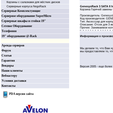
Корзины c салазками для жёстких дисков
Серверные корпуса NegoRack
GenesysRack 3 SATA II 
Корзина Горячей замены 
Серверные Комплектующие
Производитель: Genesy
Серверное оборудование SuperMicro
Код производителя: GEN
Серверные шкафы и стойки 19"
Тип: Аксессуар для корп
Описание: Отсек для 3 же
Сетевое Оборудование
Прочее: Занимаемое кол-
Телефония
19" оборудование @-Rack
Информация о произво
Аренда серверов
Мы делаем то, что Вам н
Форум
мы предоставляем то, чт
Статьи
Гарантия
Вендоры
Версия 2005 - еще более 
Наши клиенты
Вебмастеру
Условия доставки
Контакты
PDA версия сайта