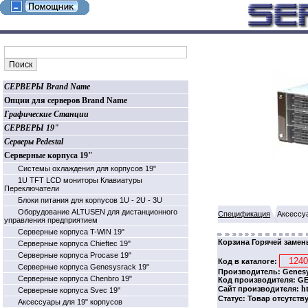
СЕРВЕРЫ Brand Name
Опции для серверов Brand Name
Графические Станции
СЕРВЕРЫ 19"
Серверы Pedestal
Серверные корпуса 19"
Системы охлаждения для корпусов 19"
1U TFT LCD мониторы Клавиатуры
Переключатели
Блоки питания для корпусов 1U - 2U - 3U
Оборудование ALTUSEN для дистанционного
Спецификация
Аксессу
управления предприятием
Серверные корпуса T-WIN 19"
Корзина Горячей замены
Серверные корпуса Chieftec 19"
Серверные корпуса Procase 19"
Код в каталоге:
Серверные корпуса Genesysrack 19"
Производитель: Genesy
Серверные корпуса Сhenbro 19"
Код производителя: G
h
Сайт производителя:
Серверные корпуса Svec 19"
Статус: Товар отсутств
Аксессуары для 19" корпусов