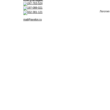
Консультация:
247-763-524
197-088-021
Логотип
552-381-121
mail@avelon.ru