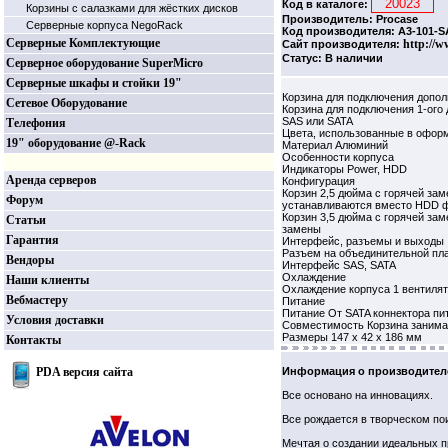
Код в каталоге:
Корзины c салазками для жёстких дисков
Производитель: Procase
Серверные корпуса NegoRack
Код производителя: A3-101-S
Серверные Комплектующие
http://w
Сайт производителя:
Статус: В наличии
Серверное оборудование SuperMicro
Серверные шкафы и стойки 19"
Корзина для подключения допо
Сетевое Оборудование
Корзина для подключения 1-ого
SAS или SATA
Телефония
Цвета, использованные в офор
19" оборудование @-Rack
Материал Алюминий
Особенности корпуса
Индикаторы Power, HDD
Аренда серверов
Конфигурация
Корзин 2,5 дюйма с горячей за
Форум
устанавливаются вместо HDD ф
Корзин 3,5 дюйма с горячей за
Статьи
замены
Гарантия
Интерфейс, разъемы и выходы
Разъем на объединительной пла
Вендоры
Интерфейс SAS, SATA
Охлаждение
Наши клиенты
Охлаждение корпуса 1 вентилят
Вебмастеру
Питание
Питание От SATA коннектора пи
Условия доставки
Совместимость Корзина занимае
Размеры 147 x 42 x 186 мм
Контакты
PDA версия сайта
Информация о производител
Все основано на инновациях.
Все рождается в творческом по
Мечтая о создании идеальных п