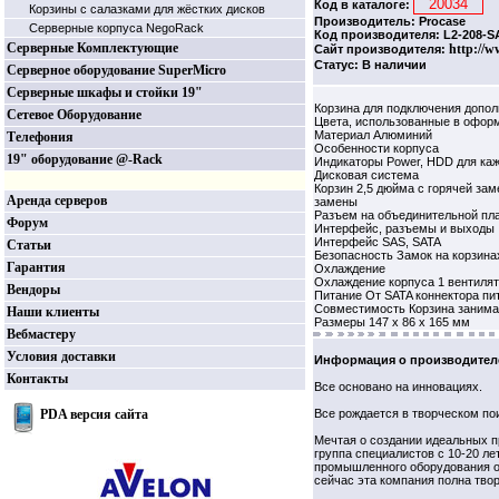
Код в каталоге:
Корзины c салазками для жёстких дисков
Производитель: Procase
Серверные корпуса NegoRack
Код производителя: L2-208-S
Серверные Комплектующие
http://w
Сайт производителя:
Статус: В наличии
Серверное оборудование SuperMicro
Серверные шкафы и стойки 19"
Корзина для подключения допо
Сетевое Оборудование
Цвета, использованные в офор
Материал Алюминий
Телефония
Особенности корпуса
19" оборудование @-Rack
Индикаторы Power, HDD для ка
Дисковая система
Корзин 2,5 дюйма с горячей за
Аренда серверов
замены
Разъем на объединительной пла
Форум
Интерфейс, разъемы и выходы
Интерфейс SAS, SATA
Статьи
Безопасность Замок на корзин
Гарантия
Охлаждение
Охлаждение корпуса 1 вентиля
Вендоры
Питание От SATA коннектора пит
Совместимость Корзина занимае
Наши клиенты
Размеры 147 x 86 x 165 мм
Вебмастеру
Условия доставки
Информация о производител
Контакты
Все основано на инновациях.
PDA версия сайта
Все рождается в творческом по
Мечтая о создании идеальных п
группа специалистов с 10-20 л
промышленного оборудования о
сейчас эта компания полна тво