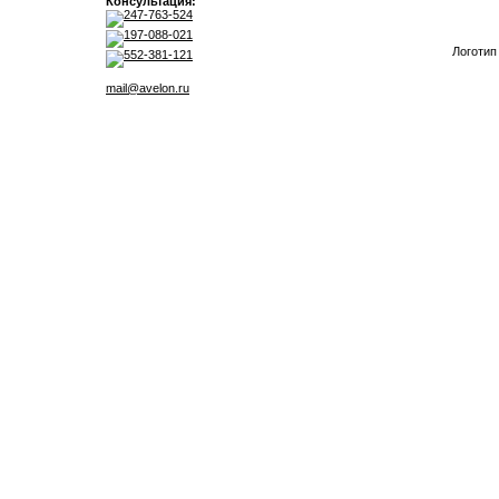
Консультация:
247-763-524
197-088-021
Логотип
552-381-121
mail@avelon.ru