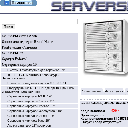
СЕРВЕРЫ Brand Name
Опции для серверов Brand Name
Графические Станции
СЕРВЕРЫ 19"
Серверы Pedestal
Серверные корпуса 19"
Системы охлаждения для корпусов 19"
1U TFT LCD мониторы Клавиатуры
Переключатели
Блоки питания для корпусов 1U - 2U - 3U
Оборудование ALTUSEN для дистанционного
Спецификация
Аксессуары
Г
управления предприятием
Серверные корпуса T-WIN 19"
Серверные корпуса Chieftec 19"
SSI (SI-0357SS) 3x5.25" device
Серверные корпуса Procase 19"
Серверные корпуса Genesysrack 19"
Код в каталоге:
Производитель:
Серверные корпуса Сhenbro 19"
Код производителя: SI-0357S
Серверные корпуса Svec 19"
Статус: Товар отсутствует
Аксессуары для 19" корпусов