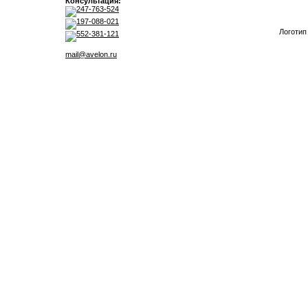
Консультация:
247-763-524
197-088-021
Логотип
552-381-121
mail@avelon.ru