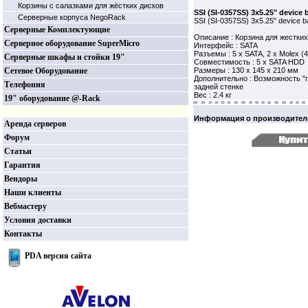
Корзины c салазками для жёстких дисков
SSI (SI-0357SS) 3x5.25" device 
Серверные корпуса NegoRack
SSI (SI-0357SS) 3x5.25" device b
Серверные Комплектующие
Описание : Корзина для жестких
Серверное оборудование SuperMicro
Интерфейс : SATA
Разъемы : 5 x SATA, 2 x Molex (4
Серверные шкафы и стойки 19"
Совместимость : 5 x SATA HDD
Сетевое Оборудование
Размеры : 130 х 145 х 210 мм
Дополнительно : Возможность "г
Телефония
задней стенке
Вес : 2.4 кг
19" оборудование @-Rack
Информация о производител
Аренда серверов
Форум
Статьи
Гарантия
Вендоры
Наши клиенты
Вебмастеру
Условия доставки
Контакты
PDA версия сайта