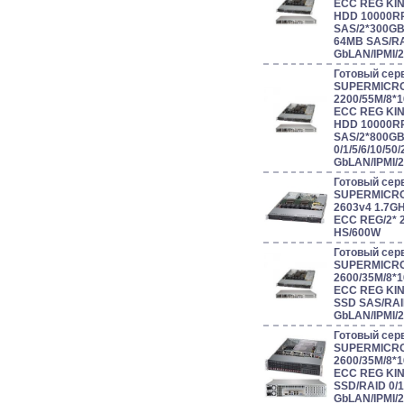
ECC REG KIN
HDD 10000R
SAS/2*300G
64MB SAS/RAI
GbLAN/IPMI/
Готовый сер
SUPERMICRO
2200/55M/8*
ECC REG KIN
HDD 10000R
SAS/2*800GB
0/1/5/6/10/50/
GbLAN/IPMI/
Готовый сер
SUPERMICRO 
2603v4 1.7G
ECC REG/2* 
HS/600W
Готовый сер
SUPERMICRO
2600/35M/8*
ECC REG KIN
SSD SAS/RAID 
GbLAN/IPMI/
Готовый сер
SUPERMICRO
2600/35M/8*
ECC REG KIN
SSD/RAID 0/1/
GbLAN/IPMI/