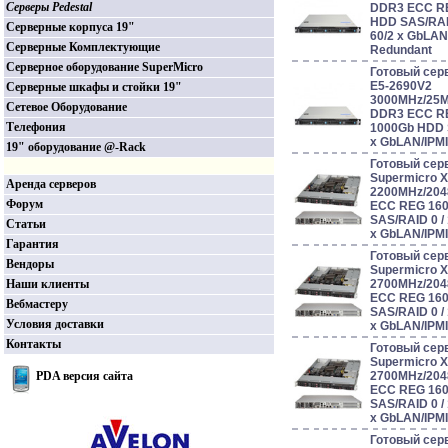
Серверы Pedestal
DDR3 ECC RE
HDD SAS/RAID 0
Серверные корпуса 19"
60/2 x GbLAN
Серверные Комплектующие
Redundant
Серверное оборудование SuperMicro
Готовый серв
E5-2690V2
Серверные шкафы и стойки 19"
3000MHz/25
Сетевое Оборудование
DDR3 ECC RE
Телефония
1000Gb HDD S
x GbLAN/IPM
19" оборудование @-Rack
Готовый сер
Supermicro 
Аренда серверов
2200MHz/204
Форум
ECC REG 160
SAS/RAID 0 / 1 
Статьи
x GbLAN/IPM
Гарантия
Готовый сер
Вендоры
Supermicro 
Наши клиенты
2700MHz/204
ECC REG 160
Вебмастеру
SAS/RAID 0 / 1 
Условия доставки
x GbLAN/IPM
Контакты
Готовый сер
Supermicro 
PDA версия сайта
2700MHz/204
ECC REG 160
SAS/RAID 0 / 1 
x GbLAN/IPM
Готовый сер