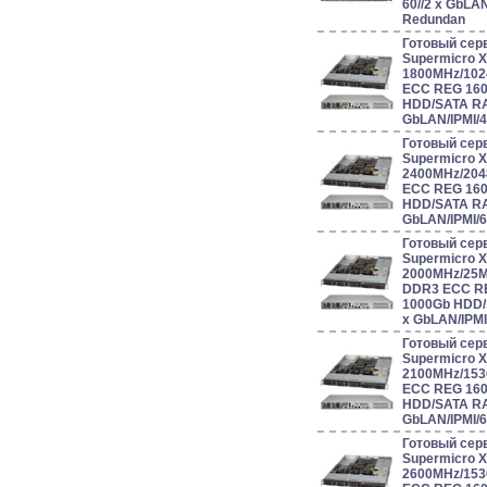
60//2 x GbLA
Redundan
Готовый сер
Supermicro 
1800MHz/102
ECC REG 160
HDD/SATA RAI
GbLAN/IPMI/
Готовый сер
Supermicro 
2400MHz/204
ECC REG 160
HDD/SATA RAI
GbLAN/IPMI/
Готовый сер
Supermicro 
2000MHz/25
DDR3 ECC RE
1000Gb HDD/S
x GbLAN/IPM
Готовый сер
Supermicro 
2100MHz/153
ECC REG 160
HDD/SATA RAI
GbLAN/IPMI/
Готовый сер
Supermicro 
2600MHz/153