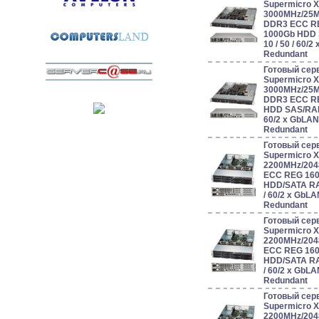
Supermicro 
3000MHz/25
DDR3 ECC RE
1000Gb HDD SA
10 / 50 / 60/
Redundant
Готовый сер
Supermicro 
3000MHz/25
DDR3 ECC RE
HDD SAS/RAID 0
60/2 x GbLAN
Redundant
Готовый сер
Supermicro 
2200MHz/204
ECC REG 160
HDD/SATA RAID 
/ 60/2 x GbL
Redundant
Готовый сер
Supermicro 
2200MHz/204
ECC REG 160
HDD/SATA RAID 
/ 60/2 x GbL
Redundant
Готовый сер
Supermicro 
2200MHz/204