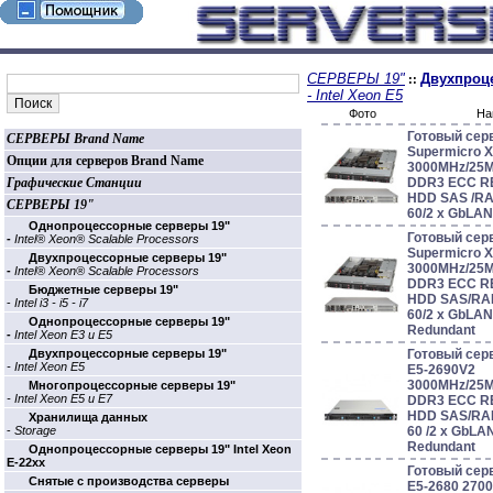
СЕРВЕРЫ 19"
Двухпроц
::
- Intel Xeon E5
Фото
На
Готовый сер
СЕРВЕРЫ Brand Name
Supermicro 
Опции для серверов Brand Name
3000MHz/25
Графические Станции
DDR3 ECC RE
HDD SAS /RAID 0
СЕРВЕРЫ 19"
60/2 x GbLAN
Однопроцессорные cерверы 19"
Готовый сер
-
Intel® Xeon® Scalable Processors
Supermicro 
Двухпроцессорные cерверы 19"
3000MHz/25
-
Intel® Xeon® Scalable Processors
DDR3 ECC RE
Бюджетные cерверы 19"
HDD SAS/RAID 0
-
Intel i3 - i5 - i7
60/2 x GbLAN
Однопроцессорные cерверы 19"
Redundant
-
Intel Xeon E3 и E5
Двухпроцессорные cерверы 19"
Готовый серв
- Intel Xeon E5
E5-2690V2
3000MHz/25
Многопроцессорные cерверы 19"
- Intel Xeon E5 и E7
DDR3 ECC RE
HDD SAS/RAID 0
Хранилища данных
-
Storage
60 /2 x GbLA
Redundant
Однопроцессорные cерверы 19" Intel Xeon
E-22xx
Готовый серв
Cнятые с производства серверы
E5-2680 270