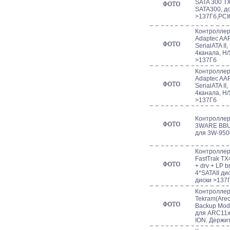
SATA 300 T
SATA300, до
>137Гб,PC
Контроллер 
Adaptec AA
SerialATA II
4канала, H/
>137Гб
Контроллер 
Adaptec AAR
SerialATA II
4канала, H/
>137Гб
Контроллер 
3WARE BBU-
для 3W-9500
Контроллер 
FastTrak TX
+ drv + LP 
4*SATAII ди
диски >137
Контроллер 
Tekram(Arec
Backup Mod
для ARC11xx
ION. Держи