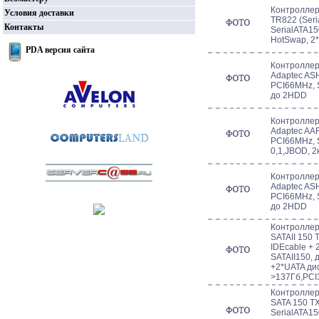
Контроллер 
Условия доставки
TR822 (Seri
Контакты
SerialATA15
HotSwap, 2
PDA версия сайта
Контроллер 
Adaptec AS
PCI66MHz, S
до 2HDD
Контроллер 
Adaptec AA
PCI66MHz, 
0,1,JBOD, 
Контроллер 
Adaptec AS
PCI66MHz, S
до 2HDD
Контроллер 
SATAII 150 
IDEcable + 
SATAII150, 
+2*UATA ди
>137Гб,PCI
Контроллер 
SATA 150 T
SerialATA15