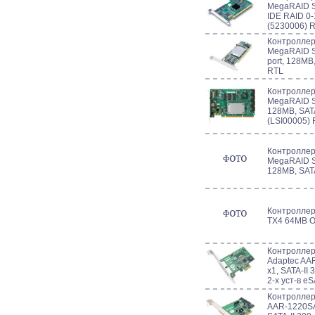
MegaRAID S
IDE RAID 0-
(5230006) 
Контроллер 
MegaRAID SA
port, 128MB
RTL
Контроллер 
MegaRAID SA
128MB, SAT
(LSI00005)
Контроллер 
MegaRAID SA
128MB, SAT
Контроллер
TX4 64MB O
Контроллер 
Adaptec AA
x1, SATA-II 
2-х уст-в e
Контроллер 
AAR-1220SA