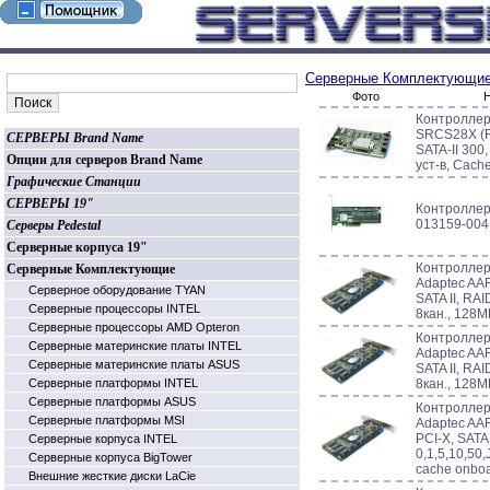
Серверные Комплектующи
Фото
Н
Контроллер 
SRCS28X (R
СЕРВЕРЫ Brand Name
SATA-II 300,
Опции для серверов Brand Name
уст-в, Cach
Графические Станции
СЕРВЕРЫ 19"
Контроллер
013159-004
Серверы Pedestal
Серверные корпуса 19"
Контроллер 
Серверные Комплектующие
Adaptec AA
Серверное оборудование TYAN
SATA II, RAI
Серверные процессоры INTEL
8кан., 128M
Серверные процессоры AMD Opteron
Контроллер 
Серверные материнские платы INTEL
Adaptec AAR
Серверные материнские платы ASUS
SATA II, RAI
Серверные платформы INTEL
8кан., 128M
Серверные платформы ASUS
Контроллер 
Серверные платформы MSI
Adaptec AA
PCI-X, SATA 
Серверные корпуса INTEL
0,1,5,10,50
Серверные корпуса BigTower
cache onbo
Внешние жесткие диски LaCie