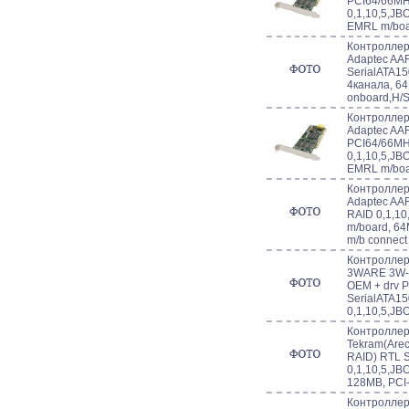
PCI64/66MH
0,1,10,5,JB
EMRL m/boa
Контроллер 
Adaptec AA
SerialATA15
4канала, 6
onboard,H/
Контроллер 
Adaptec AA
PCI64/66MH
0,1,10,5,JB
EMRL m/boa
Контроллер 
Adaptec AA
RAID 0,1,10
m/board, 64
m/b connect
Контроллер 
3WARE 3W-8
OEM + drv 
SerialATA15
0,1,10,5,JB
Контроллер 
Tekram(Arec
RAID) RTL S
0,1,10,5,JB
128MB, PCI
Контроллер 