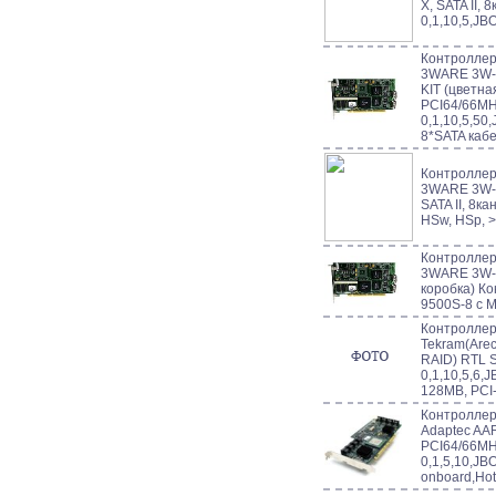
X, SATA II, 
0,1,10,5,JB
Контроллер 
3WARE 3W-9
KIT (цветна
PCI64/66MH
0,1,10,5,50
8*SATA каб
Контроллер 
3WARE 3W-9
SATA II, 8ка
HSw, HSp, >
Контроллер 
3WARE 3W-9
коробка) К
9500S-8 с M
Контроллер 
Tekram(Arec
RAID) RTL S
0,1,10,5,6,
128MB, PCI
Контроллер 
Adaptec AA
PCI64/66MH
0,1,5,10,JB
onboard,Ho