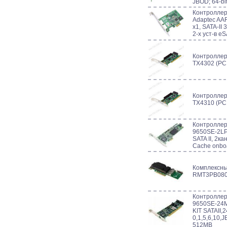
JBOD; 64-bi
Контроллер 
Adaptec AAR
x1, SATA-II 
2-х уст-в e
Контроллер
TX4302 (PCI
Контроллер
TX4310 (PCI
Контроллер
9650SE-2LP 
SATA II, 2ка
Cache onbo
Комплексный
RMT3PB08
Контроллер
9650SE-24M8
KIT SATAII,
0,1,5,6,10,
512MB