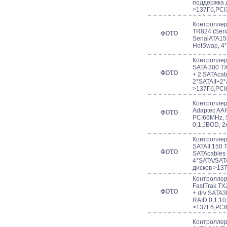
поддержка 
>137Гб,PCI
Контроллер 
TR824 (Seri
SerialATA15
HotSwap, 4
Контроллер 
SATA 300 T
+ 2 SATAcab
2*SATAII+2*
>137Гб,PC
Контроллер 
Adaptec AA
PCI66MHz, 
0,1,JBOD, 
Контроллер 
SATAII 150 
SATAcables 
4*SATA/SATA
дисков >13
Контроллер 
FastTrak TX
+ drv SATA3
RAID 0,1,10
>137Гб,PC
Контроллер 