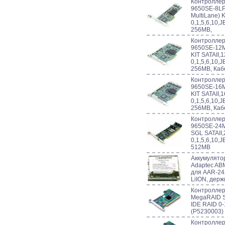
Контроллер
9650SE-8LPM
MultiLane) K
0,1,5,6,10,
256MB,
Контроллер
9650SE-12ML
KIT SATAII,
0,1,5,6,10,
256MB, Каб
Контроллер
9650SE-16ML
KIT SATAII,
0,1,5,6,10,
256MB, Каб
Контроллер
9650SE-24M8
SGL SATAII,
0,1,5,6,10,
512MB
Аккумулято
Adaptec ABM
для AAR-24
LiION, держ
Контроллер 
MegaRAID S
IDE RAID 0-
(P5230003)
Контроллер 