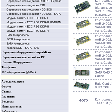
Контроллер 
Серверные жеские диски SSD PCI-Express
3WARE 3W-9
Серверные жеские диски SSD
(белая кор
Серверные жеские диски HDD SCSI
3WARE 3W-9
Серверные жеские диски HDD SAS - SATA
разъемами
Модули памяти ECC REG DDR-I
Контроллер 
Модули памяти ECC REG DDR-II FB-DIMM
AAR-2420SA
Модули памяти ECC REG DDR-III
SATA-II 300,
уст-в, Cach
Модули памяти ECC REG DDR-4
SAS Контроллеры
Контроллер 
SCSI Контроллеры
AAR-2420SA/
SATA-II 300,
SATA Контроллеры
уст-в, Cach
Кабели SCSI - SATA - SAS
Серверное оборудование SuperMicro
Контроллер 
AAR-2420SA
Серверные шкафы и стойки 19"
SATA-II 300,
Сетевое Оборудование
уст-в, Cach
Телефония
Raid Contro
19" оборудование @-Rack
SATA RAID C
Cache
Аренда серверов
Raid Contr
Форум
0 NO CPU
Статьи
Гарантия
Контроллер
Вендоры
TX4 OEM (б
Наши клиенты
Вебмастеру