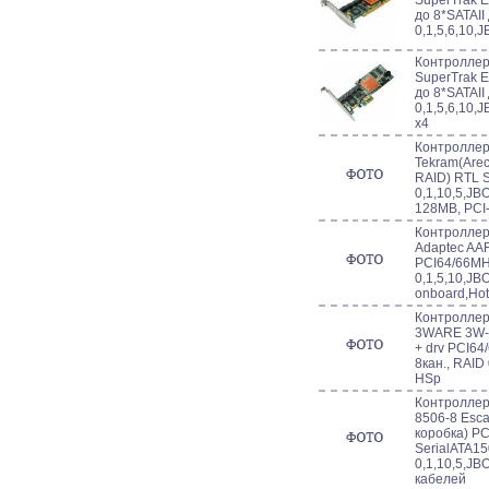
SuperTrak 
до 8*SATAII
0,1,5,6,10,
Контроллер 
SuperTrak 
до 8*SATAII
0,1,5,6,10,
x4
Контроллер 
Tekram(Arec
RAID) RTL S
0,1,10,5,JB
128MB, PCI
Контроллер 
Adaptec AA
PCI64/66MH
0,1,5,10,JB
onboard,Ho
Контроллер 
3WARE 3W-
+ drv PCI64
8кан., RAID
HSp
Контроллер
8506-8 Esca
коробка) P
SerialATA15
0,1,10,5,JB
кабелей