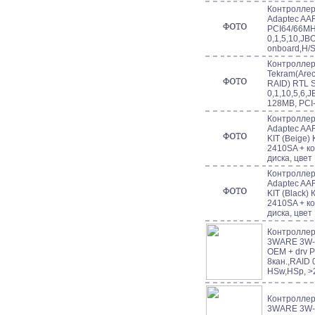
Контроллер 
Adaptec AA
PCI64/66MH
0,1,5,10,JB
onboard,H/
Контроллер 
Tekram(Arec
RAID) RTL S
0,1,10,5,6,
128MB, PCI
Контроллер 
Adaptec A
KIT (Beige)
2410SA + к
диска, цве
Контроллер 
Adaptec A
KIT (Black)
2410SA + к
диска, цве
Контроллер 
3WARE 3W-9
OEM + drv 
8кан.,RAID 
HSw,HSp, >
Контроллер 
3WARE 3W-9