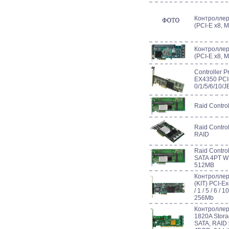
Контролле
(PCI-E x8, M
Контролле
(PCI-E x8, M
Controller 
EX4350 PCI-
0/1/5/6/10/
Raid Contr
Raid Contr
RAID
Raid Contr
SATA 4PT W
512MB
Контроллер
(KIT) PCI-Ex
/ 1 / 5 / 6 /
256Mb
Контроллер
1820A Storag
SATA, RAID l