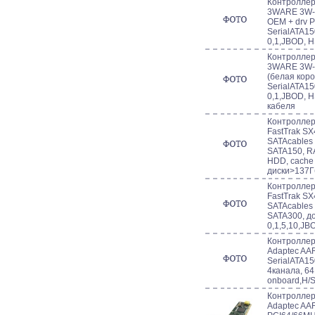
Контроллер 
3WARE 3W-8
OEM + drv 
SerialATA15
0,1,JBOD, 
Контроллер 
3WARE 3W-8
(белая коро
SerialATA15
0,1,JBOD, H
кабеля
Контроллер 
FastTrak S
SATAcables 
SATA150, RA
HDD, cache
диски>137Г
Контроллер 
FastTrak S
SATAcables 
SATA300, до
0,1,5,10,JB
Контроллер 
Adaptec AA
SerialATA15
4канала, 6
onboard,H/
Контроллер 
Adaptec AA