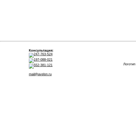
Консультация:
247-763-524
197-088-021
Логотип
552-381-121
mail@avelon.ru