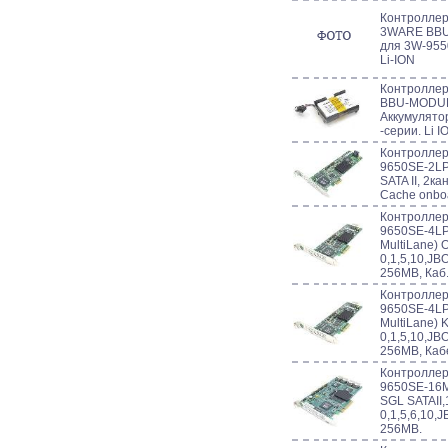
Контроллер 
3WARE BBU-
для 3W-955
Li-ION
Контроллер
BBU-MODUL
Аккумулято
-серии. Li I
Контроллер
9650SE-2LP 
SATA II, 2ка
Cache onbo
Контроллер
9650SE-4LPM
MultiLane) 
0,1,5,10,JB
256MB, Каб
Контроллер
9650SE-4LPM
MultiLane) K
0,1,5,10,JB
256MB, Кабе
Контроллер
9650SE-16ML
SGL SATAII,
0,1,5,6,10,
256MB.