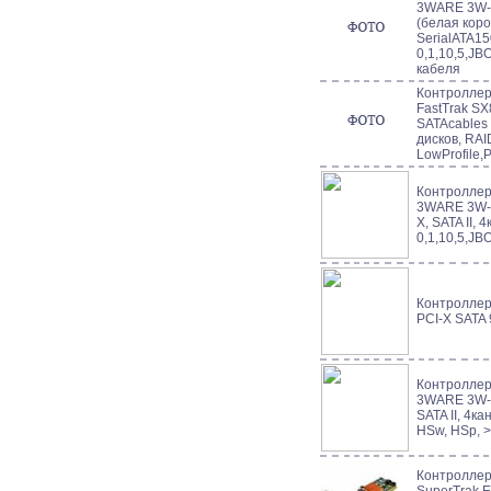
3WARE 3W-8
(белая коро
SerialATA15
0,1,10,5,JB
кабеля
Контроллер 
FastTrak S
SATAcables 
дисков, RAI
LowProfile,
Контроллер 
3WARE 3W-9
X, SATA II, 
0,1,10,5,JB
Контроллер
PCI-X SATA
Контроллер 
3WARE 3W-9
SATA II, 4ка
HSw, HSp, >
Контроллер 