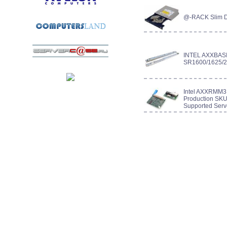
@-RACK Slim D
INTEL AXXBASI
SR1600/1625/
Intel AXXRMM3
Production SKU 
Supported Serve