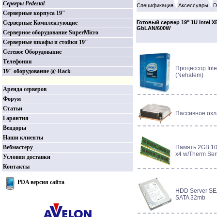
Серверы Pedestal
Спецификация
Аксессуары
Г
Серверные корпуса 19"
Серверные Комплектующие
Готовый сервер 19" 1U Intel
GbLAN/600W
Серверное оборудование SuperMicro
Серверные шкафы и стойки 19"
Сетевое Оборудование
Телефония
Процессор Int
19" оборудование @-Rack
(Nehalem)
Аренда серверов
Форум
Статьи
Пассивное охл
Гарантия
Вендоры
Наши клиенты
Вебмастеру
Память 2GB 10
x4 w/Therm Se
Условия доставки
Контакты
PDA версия сайта
HDD Server SE
SATA 32mb