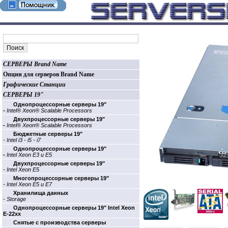
СЕРВЕРЫ Brand Name
Опции для серверов Brand Name
Графические Станции
СЕРВЕРЫ 19"
Однопроцессорные cерверы 19"
-
Intel® Xeon® Scalable Processors
Двухпроцессорные cерверы 19"
-
Intel® Xeon® Scalable Processors
Бюджетные cерверы 19"
-
Intel i3 - i5 - i7
Однопроцессорные cерверы 19"
-
Intel Xeon E3 и E5
Двухпроцессорные cерверы 19"
- Intel Xeon E5
Многопроцессорные cерверы 19"
- Intel Xeon E5 и E7
Хранилища данных
-
Storage
Однопроцессорные cерверы 19" Intel Xeon
E-22xx
Cнятые с производства серверы