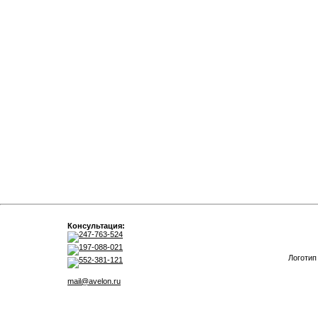
Консультация:
247-763-524
197-088-021
Логотип
552-381-121
mail@avelon.ru