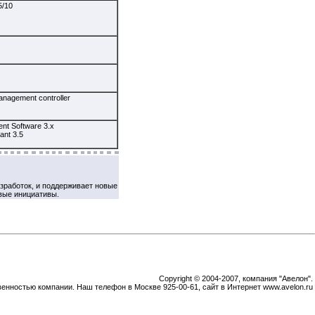
5/10
anagement controller
nt Software 3.x
ant 3.5
зработок, и поддерживает новые
вые инициативы.
Copyright © 2004-2007, компания "Авелон".
венностью компании. Наш телефон в Москве 925-00-61, сайт в Интернет www.avelon.ru