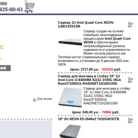
Сервер 1U Intel Quad-Core XEON-
2,66/1333/12M
Сервер создан на основе
новейших многоядерных
процессоров
Intel Quad-Core
XEON
и обеспечивает
непревзойденный уровень
LC
надежности и управляемости.
Может использоваться как
Terminal server (терминальный сервер),
)
возможность установки до 8 дисков SAS или
SATA.
Цена: 2717.00 y.e. -
353210
руб.
Сервер для монтажа в стойку 19" 1U
Intel Core i3 8300/8M S1151 3700G /8Gb
Ram/2*1000Gb RAID/NET10/100/1000
Сервер для монтажа в стойку
19" 1U Intel Core i3 8300/8M
S1151 3700G /8Gb
Для печати
Ram/2*1000Gb
RAID/NET10/100/1000
Цена: 545.00 y.e. -
70850
руб.
19" 2U XEON E5-2640v2 *2/32GB/32TB