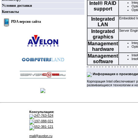
Intel® RAID
Inte
Условия доставки
Opti
support
Opti
Контакты
Integrated
Embedded In
PDA версия сайта
LAN
Integrated
Server Engin
graphics
Management
Inte
Opt
hardware
Management
Int
Inte
software
Информация о производи
Корпорация Intel обеспечивает
развивающиеся технологии и но
Консультация:
247-763-524
197-088-021
552-381-121
mail@avelon.ru