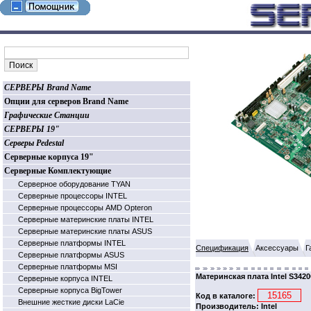
СЕРВЕРЫ Brand Name
Опции для серверов Brand Name
Графические Станции
СЕРВЕРЫ 19"
Серверы Pedestal
Серверные корпуса 19"
Серверные Комплектующие
Серверное оборудование TYAN
Серверные процессоры INTEL
Серверные процессоры AMD Opteron
Серверные материнские платы INTEL
Серверные материнские платы ASUS
Серверные платформы INTEL
Спецификация
Аксессуары
Г
Серверные платформы ASUS
Серверные платформы MSI
Материнская плата Intel S3420
Серверные корпуса INTEL
Серверные корпуса BigTower
Код в каталоге:
Внешние жесткие диски LaCie
Производитель: Intel