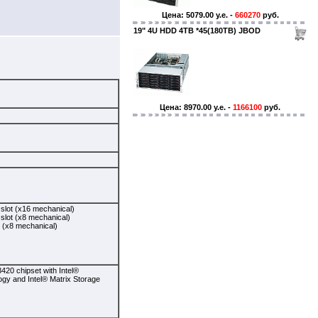
Цена: 5079.00 y.e. -
660270
руб.
19" 4U HDD 4TB *45(180TB) JBOD
Цена: 8970.00 y.e. -
1166100
руб.
slot (x16 mechanical)
slot (x8 mechanical)
 (x8 mechanical)
420 chipset with Intel®
y and Intel® Matrix Storage