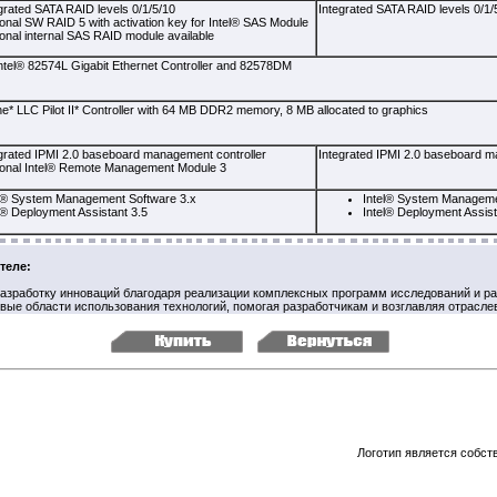
grated SATA RAID levels 0/1/5/10
Integrated SATA RAID levels 0/1/
onal SW RAID 5 with activation key for Intel® SAS Module
onal internal SAS RAID module available
tel® 82574L Gigabit Ethernet Controller and 82578DM
e* LLC Pilot II* Controller with 64 MB DDR2 memory, 8 MB allocated to graphics
grated IPMI 2.0 baseboard management controller
Integrated IPMI 2.0 baseboard m
ional Intel® Remote Management Module 3
el® System Management Software 3.x
Intel® System Manageme
l® Deployment Assistant 3.5
Intel® Deployment Assist
теле:
 разработку инноваций благодаря реализации комплексных программ исследований и ра
вые области использования технологий, помогая разработчикам и возглавляя отрасле
Логотип является собст