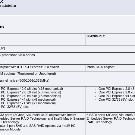
LC
ww.intel.ru
ns
S3420GPLC
.6")
® processor 3400 series
chipset with IDT PCI Express* 2.0 switch
Intel® 3420 chipset
 sockets (Registered or Unbuffered)
hannel native (800/1066/1333MHz)
PCI Express* 2.0 x8 slot (x16 mechanical)
One PCI Express 2.0 x8 
PCI Express* 2.0 x8 slot (x8 mechanical)
One PCI Express 2.0 x8 
PCI Express* 2.0 x4 slot (x8 mechanical)
One PCI Express x4 slot
PCI Express* x4 slot (x8 mechanical)
One PCI 32/33 (5V) slot
PCI Express* x1 slot (x1 mechanical)
PCI 32/33 (5V) slot
TA ports (3Gbps) via Intel® 3420 chipset with Intel®
6 SATA ports (3Gbps) via Intel® 3
edded Server RAID Technology and Intel® Matrix Storage
Embedded Server RAID Technolog
D Technology
RAID Technology
lar 4 port SAS and SAS RAID options via Intel® I/O
ansion Module