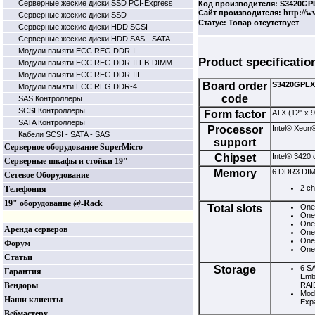
Серверные жеские диски SSD PCI-Express
Код производителя: S3420GP
http://w
Сайт производителя:
Серверные жеские диски SSD
Статус: Товар отсутствует
Серверные жеские диски HDD SCSI
Серверные жеские диски HDD SAS - SATA
Модули памяти ECC REG DDR-I
Product specificatio
Модули памяти ECC REG DDR-II FB-DIMM
Модули памяти ECC REG DDR-III
Board order
S3420GPLX
Модули памяти ECC REG DDR-4
code
SAS Контроллеры
SCSI Контроллеры
Form factor
ATX (12" x 9
SATA Контроллеры
Processor
Intel® Xeon
Кабели SCSI - SATA - SAS
support
Серверное оборудование SuperMicro
Chipset
Intel® 3420 
Серверные шкафы и стойки 19"
Memory
6 DDR3 DIMM
Сетевое Оборудование
2 c
Телефония
19" оборудование @-Rack
Total slots
One 
One 
One 
Аренда серверов
One 
One 
Форум
One 
Статьи
Storage
6 SA
Гарантия
Emb
Вендоры
RAI
Modu
Наши клиенты
Exp
Вебмастеру