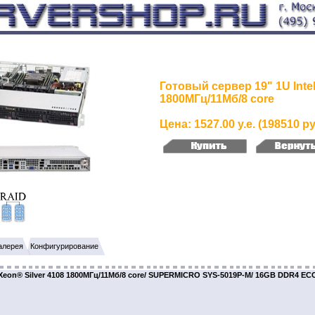
Готовый сервер 19" 1U Inte
1800МГц/11Мб/8 core
Цена: 1527.00 у.е. (198510 ру
алерея
Конфигурирование
® Xeon® Silver 4108 1800МГц/11Мб/8 core/ SUPERMICRO SYS-5019P-M/ 16GB DDR4 E