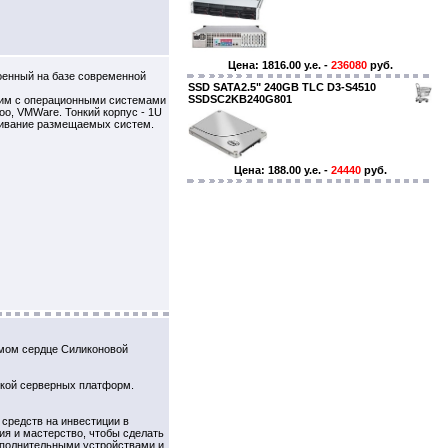
Цена: 1816.00 y.e. -
236080
руб.
роенный на базе современной
SSD SATA2.5" 240GB TLC D3-S4510
SSDSC2KB240G801
стим с операционными системами
too, VMWare. Тонкий корпус - 1U
уживание размещаемых систем.
Цена: 188.00 y.e. -
24440
руб.
амом сердце Силиконовой
откой серверных платформ.
средств на инвестиции в
ия и мастерство, чтобы сделать
ополнительными устройствами и