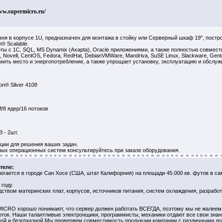
ww.supermicro.ru/
вня в корпусе 1U, предназначен для монтажа в стойку или Серверный шкаф 19", пост
® Scalable.
ты с 1С, SQL, MS Dynamix (Axapta), Oracle приложениями, а также полностью совме
D, Novell, CentOS, Fedora, RedHat, DebianVMWare, Mandriva, SuSE Linux, Slackware, Gen
омить место и энергопотребление, а также упрощает установку, эксплуатацию и обсл
on® Silver 4108
M/8 ядер/16 потоков
 - 2шт.
ции для решения ваших задач.
ых операционных систем консультируйтесь при заказе оборудования.
теле:
огается в городе Сан Хосе (США, штат Калифорния) на площади 45.000 кв. футов в с
году.
дством материнских плат, корпусов, источников питания, систем охлаждения, разраб
CRO хорошо понимают, что сервер должен работать ВСЕГДА, поэтому мы не жалеем 
оток. Наши талантливые электронщики, программисты, механики отдают все свои знан
ой и безотказной.Мы проверяем совместимость продукции компании с различными д