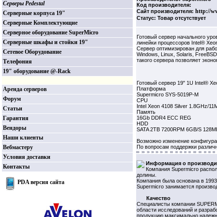
Серверы Pedestal
Код производителя:
http://w
Сайт производителя:
Серверные корпуса 19"
Статус: Товар отсутствует
Серверные Комплектующие
Серверное оборудование SuperMicro
Готовый сервер начального уро
Серверные шкафы и стойки 19"
линейки процессоров Intel® Xeon
Сервер оптимизирован для рабо
Сетевое Оборудование
Windows, Linux, Solaris, FreeBS
такого сервера позволяет экон
Телефония
19" оборудование @-Rack
Готовый сервер 19" 1U Intel® Xe
Аренда серверов
Платформа
Supermicro SYS-5019P-M
Форум
CPU
Intel Xeon 4108 Silver 1.8GHz/11
Статьи
Память
Гарантия
16Gb DDR4 ECC REG
HDD
Вендоры
SATA 2TB 7200RPM 6GB/S 128MB
Наши клиенты
Возможно изменение конфигура
Вебмастеру
По вопросам поддержки различн
Условия доставки
Информация о производи
Контакты
Компания Supermicro распол
долины.
Компания была основана в 1993 
PDA версия сайта
Supermicro занимается произво
Качество
Специалисты компании SUPERMI
области исследований и разраб
продукцию максимально надежн