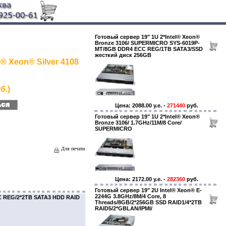
Готовый сервер 19" 1U 2*Intel® Xeon®
Bronze 3106/ SUPERMICRO SYS-6019P-
MT/8GB DDR4 ECC REG/1TB SATA3/SSD
жесткий диск 256GB
l® Xeon® Silver 4108
б.)
Цена: 2088.00 y.e. -
271440
руб.
Готовый сервер 19" 1U 2*Intel® Xeon®
Bronze 3106/ 1.7GHz/11M/8 Core/
SUPERMICRO
Для печати
Цена: 2172.00 y.e. -
282360
руб.
Готовый сервер 19" 2U Intel® Xeon® E-
2244G 3.8GHz/8M/4 Core, 8
CC REG/2*2TB SATA3 HDD RAID
Threads/8GB/2*256GB SSD RAID1/4*2TB
RAID5/2*GBLAN/IPMI/