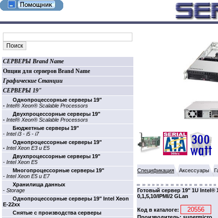
СЕРВЕРЫ Brand Name
Опции для серверов Brand Name
Графические Станции
СЕРВЕРЫ 19"
Однопроцессорные cерверы 19"
-
Intel® Xeon® Scalable Processors
Двухпроцессорные cерверы 19"
-
Intel® Xeon® Scalable Processors
Бюджетные cерверы 19"
-
Intel i3 - i5 - i7
Однопроцессорные cерверы 19"
-
Intel Xeon E3 и E5
Двухпроцессорные cерверы 19"
- Intel Xeon E5
Многопроцессорные cерверы 19"
Спецификация
Аксессуары
Г
- Intel Xeon E5 и E7
Хранилища данных
-
Storage
Готовый сервер 19" 1U Intel
0,1,5,10/IPMI/2 GLan
Однопроцессорные cерверы 19" Intel Xeon
E-22xx
Код в каталоге:
Cнятые с производства серверы
Производитель: supermicro