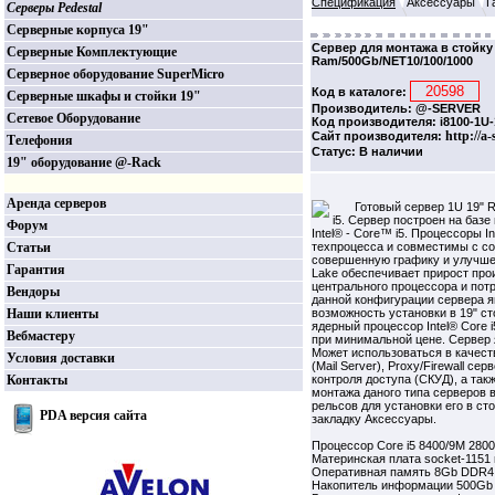
Спецификация
Аксессуары
Г
Серверы Pedestal
Серверные корпуса 19"
Сервер для монтажа в стойку 1
Серверные Комплектующие
Ram/500Gb/NET10/100/1000
Серверное оборудование SuperMicro
Код в каталоге:
Серверные шкафы и стойки 19"
Производитель: @-SERVER
Сетевое Оборудование
Код производителя: i8100-1U-
http://a
Сайт производителя:
Телефония
Статус: В наличии
19" оборудование @-Rack
Аренда серверов
Готовый сервер 1U 19" 
i5. Сервер построен на баз
Форум
Intel® - Core™ i5. Процессоры I
Статьи
техпроцесса и совместимы с со
совершенную графику и улучшен
Гарантия
Lake обеспечивает прирост про
центрального процессора и по
Вендоры
данной конфигурации сервера я
Наши клиенты
возможность установки в 19" с
ядерный процессор Intel® Core
Вебмастеру
при минимальной цене. Сервер
Может использоваться в качест
Условия доставки
(Mail Server), Proxy/Firewall се
Контакты
контроля доступа (СКУД), а так
монтажа даного типа серверов 
рельсов для установки его в ст
PDA версия сайта
закладку Аксессуары.
Процессор Core i5 8400/9M 280
Материнская плата socket-1151 
Оперативная память 8Gb DDR4
Накопитель информации 500Gb 