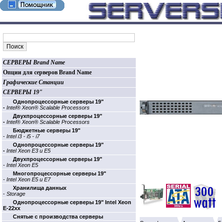
СЕРВЕРЫ Brand Name
Опции для серверов Brand Name
Графические Станции
СЕРВЕРЫ 19"
Однопроцессорные cерверы 19"
-
Intel® Xeon® Scalable Processors
Двухпроцессорные cерверы 19"
-
Intel® Xeon® Scalable Processors
Бюджетные cерверы 19"
-
Intel i3 - i5 - i7
Однопроцессорные cерверы 19"
-
Intel Xeon E3 и E5
Двухпроцессорные cерверы 19"
- Intel Xeon E5
Многопроцессорные cерверы 19"
- Intel Xeon E5 и E7
Хранилища данных
-
Storage
Однопроцессорные cерверы 19" Intel Xeon
E-22xx
Cнятые с производства серверы