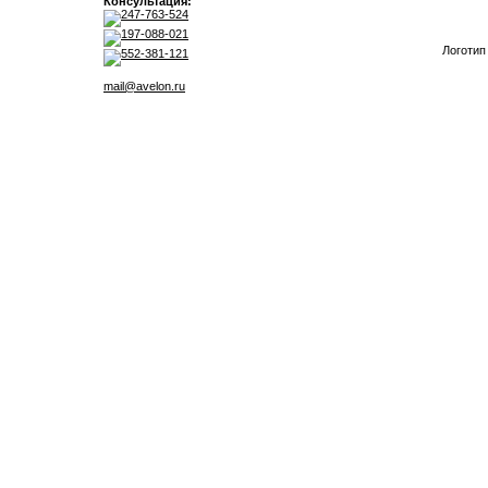
Консультация:
247-763-524
197-088-021
Логотип
552-381-121
mail@avelon.ru