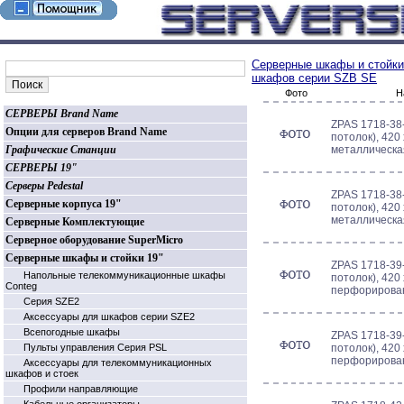
Серверные шкафы и стойки
шкафов серии SZB SE
Фото
Н
СЕРВЕРЫ Brand Name
ZPAS 1718-38-
Опции для серверов Brand Name
потолок), 420 
Графические Станции
металлическа
СЕРВЕРЫ 19"
Серверы Pedestal
ZPAS 1718-38-
Серверные корпуса 19"
потолок), 420 
металлическа
Серверные Комплектующие
Серверное оборудование SuperMicro
Серверные шкафы и стойки 19"
ZPAS 1718-39-
Напольные телекоммуникационные шкафы
потолок), 420 
Conteg
перфорирова
Серия SZE2
Аксессуары для шкафов серии SZE2
Всепогодные шкафы
ZPAS 1718-39-
Пульты управления Серия PSL
потолок), 420 
перфорирова
Аксессуары для телекоммуникационных
шкафов и стоек
Профили направляющие