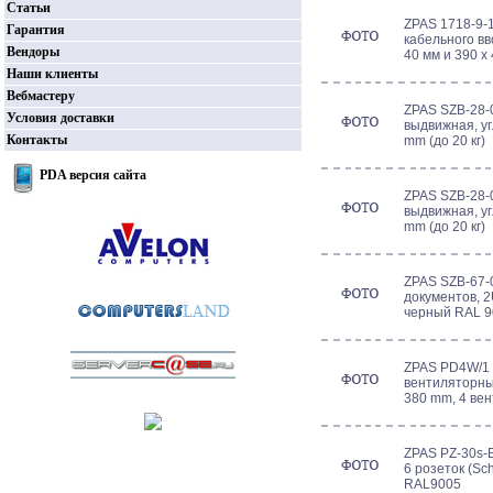
Статьи
ZPAS 1718-9-1
Гарантия
кабельного вв
Вендоры
40 мм и 390 х
Наши клиенты
Вебмастеру
ZPAS SZB-28-
Условия доставки
выдвижная, уг
Контакты
mm (до 20 кг)
PDA версия сайта
ZPAS SZB-28-
выдвижная, уг
mm (до 20 кг)
ZPAS SZB-67-
документов, 2
черный RAL 9
ZPAS PD4W/1 
вентиляторны
380 mm, 4 вен
ZPAS PZ-30s-B
6 розеток (Sc
RAL9005