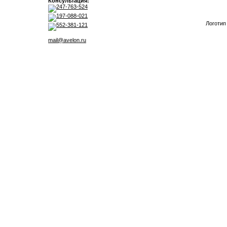
Консультация:
247-763-524
197-088-021
Логотип
552-381-121
mail@avelon.ru