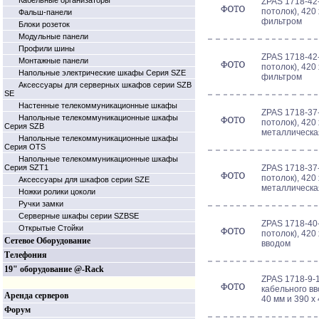
Кабельные организаторы
ZPAS 1718-42-
потолок), 420
Фальш-панели
фильтром
Блоки розеток
Модульные панели
Профили шины
ZPAS 1718-42-
Монтажные панели
потолок), 420
Напольные электрические шкафы Серия SZE
фильтром
Аксессуары для серверных шкафов серии SZB
SE
Настенные телекоммуникационные шкафы
ZPAS 1718-37-
Напольные телекоммуникационные шкафы
потолок), 420 
Серия SZB
металлическа
Напольные телекоммуникационные шкафы
Серия OTS
Напольные телекоммуникационные шкафы
Серия SZT1
ZPAS 1718-37-
потолок), 420 
Аксессуары для шкафов серии SZE
металлическа
Ножки ролики цоколи
Ручки замки
Серверные шкафы серии SZBSE
ZPAS 1718-40-
Открытые Стойки
потолок), 420
Сетевое Оборудование
вводом
Телефония
19" оборудование @-Rack
ZPAS 1718-9-1
кабельного вв
Аренда серверов
40 мм и 390 х
Форум