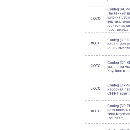
Conteg [ACP-5
Настенный ш
ширина 530мм
вертикальны
горизонталь
(цвет шкафа:
Conteg [DP-D
панель для у
PLUS, высота
Conteg [DP-K
установки мо
Keystone в п
Conteg [DP-M
наборная пат
CFFP4, (цвет:
Conteg [DP-P
патч-панель 
типа Keystone
RAL 9005)