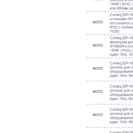
04/05/06 в п
/ RMF / ROS 
или 800мм (ц
Conteg [DP-V
установки DP
потолок/пол 
ROS с глубин
7035)
Conteg [DP-V
фильтром для
07/08/09 в п
/ RMF / ROS 
(цвет: RAL 70
Conteg [DP-D
(уголок) для
оборудования
(цвет: RAL 90
Conteg [DP-D
(уголок) для
оборудования
(цвет: RAL 90
Conteg [DP-D
(уголок) для
оборудования
(цвет: RAL 90
Conteg [DP-D