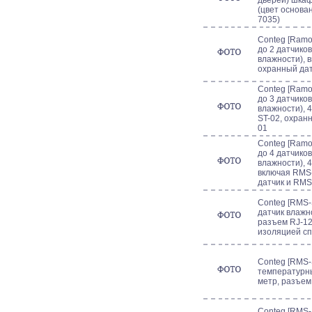
дверей) шкаф
(цвет основа
7035)
Conteg [Ramo
до 2 датчико
влажности), 
охранный да
Conteg [Ramo
до 3 датчико
влажности), 
ST-02, охран
01
Conteg [Ramo
до 4 датчико
влажности), 
включая RMS
датчик и RM
Conteg [RMS-
датчик влажн
разъем RJ-12
изоляцией сп
Conteg [RMS-
температурны
метр, разъем
Conteg [RMS-