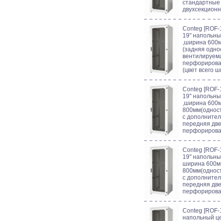
стандартные 
двухсекционн
Conteg [ROF-
19" напольны
,ширина 600м
(задняя одно
вентилируема
перфорирова
(цвет всего ш
Conteg [ROF-
19" напольны
,ширина 600м
800мм(однос
с дополните
передняя две
перфорирован
Conteg [ROF-
19" напольны
ширина 600мм
800мм(однос
с дополните
передняя две
перфорирован
Conteg [ROF-1
напольный ц