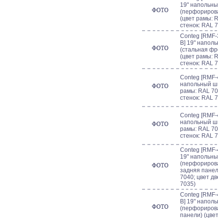
19" напольны
(перфорирова
(цвет рамы: R
стенок: RAL 
Conteg [RMF-
B] 19" напол
(стальная фр
(цвет рамы: R
стенок: RAL 
Conteg [RMF-4
напольный шк
рамы: RAL 70
стенок: RAL 
Conteg [RMF-4
напольный шк
рамы: RAL 70
стенок: RAL 
Conteg [RMF-
19" напольны
(перфориров
задняя панел
7040; цвет дв
7035)
Conteg [RMF-
B] 19" напол
(перфориров
панели) (цве