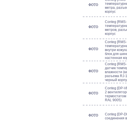
температурны
метра, разъе
корпус
Conteg [RMS-
температурны
метров, разъ
корпус
Conteg [RMS-
температурны
внутри кожух
блок для шин
настенная ко
Conteg [RMS-
датчик темпе
влажности (ка
разъема RJ-12
черный корпу
Conteg [DP-VE
2 вентиляторо
термостатом (
RAL 9005)
Conteg [DP-D
соединения в