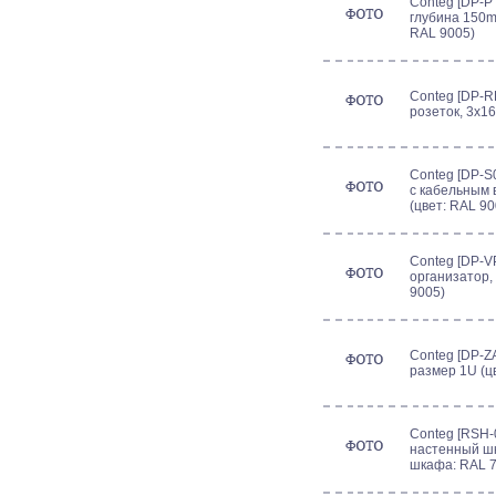
Conteg [DP-PT
глубина 150m
RAL 9005)
Conteg [DP-R
розеток, 3х1
Conteg [DP-S
с кабельным 
(цвет: RAL 90
Conteg [DP-V
организатор,
9005)
Conteg [DP-ZA
размер 1U (ц
Conteg [RSH-0
настенный шк
шкафа: RAL 7