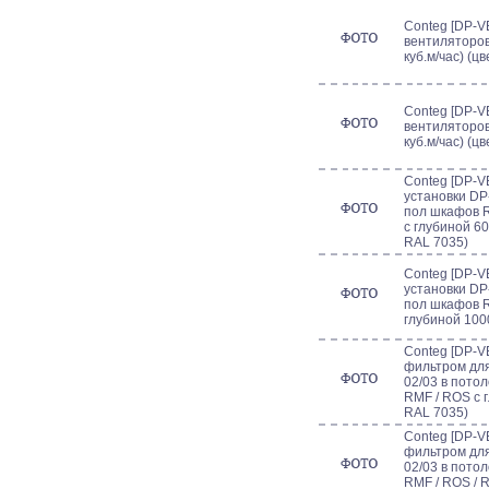
Conteg [DP-VE
вентиляторов
куб.м/час) (ц
Conteg [DP-VE
вентиляторов
куб.м/час) (ц
Conteg [DP-V
установки DP
пол шкафов R
с глубиной 6
RAL 7035)
Conteg [DP-V
установки DP
пол шкафов R
глубиной 100
Conteg [DP-V
фильтром для
02/03 в пото
RMF / ROS с 
RAL 7035)
Conteg [DP-V
фильтром для
02/03 в пото
RMF / ROS / 