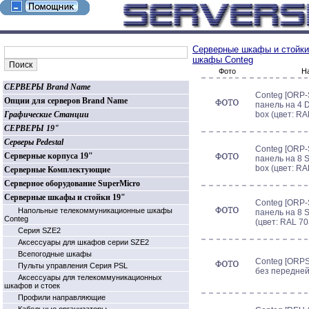
Серверные шкафы и стойки
шкафы Conteg
Фото
Н
СЕРВЕРЫ Brand Name
Conteg [ORP
Опции для серверов Brand Name
панель на 4 D
Графические Станции
box (цвет: RA
СЕРВЕРЫ 19"
Серверы Pedestal
Conteg [ORP
Серверные корпуса 19"
панель на 8 S
box (цвет: RA
Серверные Комплектующие
Серверное оборудование SuperMicro
Серверные шкафы и стойки 19"
Conteg [ORP-
Напольные телекоммуникационные шкафы
панель на 8 S
Conteg
(цвет: RAL 70
Серия SZE2
Аксессуары для шкафов серии SZE2
Всепогодные шкафы
Conteg [ORPS-
Пульты управления Серия PSL
без передне
Аксессуары для телекоммуникационных
шкафов и стоек
Профили направляющие