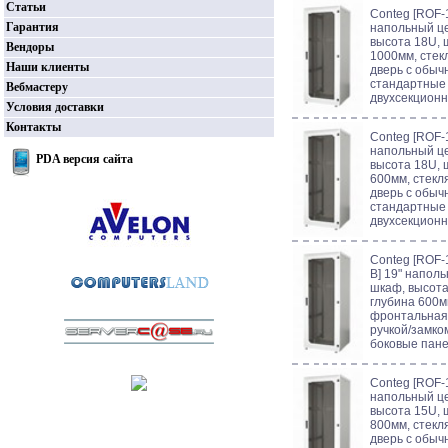
Статьи
Conteg [ROF-1
Гарантия
напольный ц
высота 18U, 
Вендоры
1000мм, сте
Наши клиенты
дверь с обыч
стандартные 
Вебмастеру
двухсекционн
Условия доставки
Контакты
Conteg [ROF-1
напольный ц
PDA версия сайта
высота 18U, 
600мм, стек
дверь с обыч
стандартные 
двухсекционн
Conteg [ROF-
B] 19" напол
шкаф, высота
глубина 600м
фронтальная
ручкой/замко
боковые пане
Conteg [ROF-1
напольный ц
высота 15U, 
800мм, стек
дверь с обыч