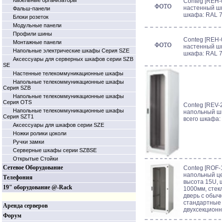
Кабельные организаторы
Conteg [REH-0
настенный шк
Фальш-панели
шкафа: RAL 7
Блоки розеток
Модульные панели
Профили шины
Conteg [REH-0
Монтажные панели
настенный шк
Напольные электрические шкафы Серия SZE
шкафа: RAL 7
Аксессуары для серверных шкафов серии SZB
SE
Настенные телекоммуникационные шкафы
Напольные телекоммуникационные шкафы
Серия SZB
Напольные телекоммуникационные шкафы
Серия OTS
Conteg [REV-2
Напольные телекоммуникационные шкафы
напольный шк
Серия SZT1
всего шкафа:
Аксессуары для шкафов серии SZE
Ножки ролики цоколи
Ручки замки
Серверные шкафы серии SZBSE
Открытые Стойки
Сетевое Оборудование
Conteg [ROF-1
напольный ц
Телефония
высота 15U, 
19" оборудование @-Rack
1000мм, сте
дверь с обыч
стандартные 
Аренда серверов
двухсекционн
Форум