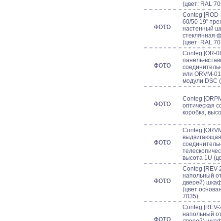
(цвет: RAL 70
Conteg [ROD-
60/50 19" тр
настенный шк
стеклянная 
(цвет: RAL 70
Conteg [OR-
панель-встав
соединитель
или ORVM-01,
модули DSС (
Conteg [ORPM
оптическая 
коробка, высо
Conteg [ORVM
выдвигающая
соединительн
телескопиче
высота 1U (ц
Conteg [REV-2
напольный от
дверей) шкаф
(цвет основа
7035)
Conteg [REV-2
напольный от