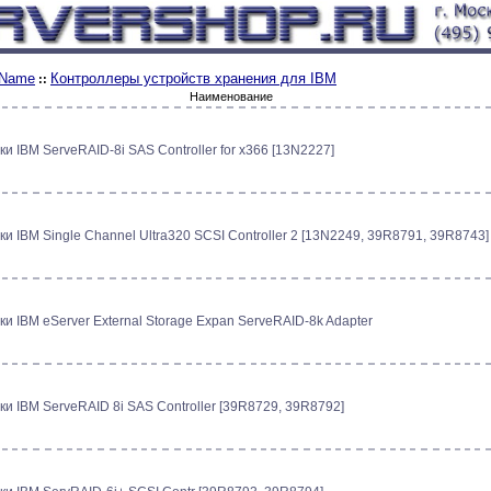
 Name
Контроллеры устройств хранения для IBM
::
Наименование
и IBM ServeRAID-8i SAS Controller for x366 [13N2227]
и IBM Single Channel Ultra320 SCSI Controller 2 [13N2249, 39R8791, 39R8743]
и IBM eServer External Storage Expan ServeRAID-8k Adapter
ки IBM ServeRAID 8i SAS Controller [39R8729, 39R8792]