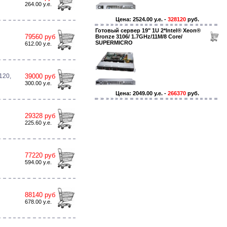
264.00 y.e.
Цена: 2524.00 y.e. -
328120
руб.
Готовый сервер 19" 1U 2*Intel® Xeon®
79560 руб
Bronze 3106/ 1.7GHz/11M/8 Core/
SUPERMICRO
612.00 y.e.
120,
39000 руб
300.00 y.e.
Цена: 2049.00 y.e. -
266370
руб.
29328 руб
225.60 y.e.
77220 руб
594.00 y.e.
88140 руб
678.00 y.e.