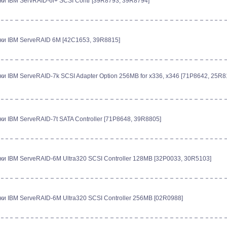
ки IBM ServRAID-6i+ SCSI Contr [39R8793, 39R8794]
ки IBM ServeRAID 6M [42C1653, 39R8815]
ки IBM ServeRAID-7k SCSI Adapter Option 256MB for x336, x346 [71P8642, 25R8
и IBM ServeRAID-7t SATA Controller [71P8648, 39R8805]
ки IBM ServeRAID-6M Ultra320 SCSI Controller 128MB [32P0033, 30R5103]
ки IBM ServeRAID-6M Ultra320 SCSI Controller 256MB [02R0988]