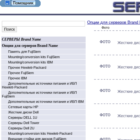
Опции для серверов Brand
Фото
СЕРВЕРЫ Brand Name
Жесткие диск
Опции для серверов Brand Name
Память для FujiSiem
Mounting/conversion kits FujiSiem
Mounting/conversion kits IBM
Жесткие диск
Прочее Hewlett-Packard
Прочее FujiSiem
Прочее IBM
Дополнительные источники питания и ИБП
Hewlett-Packard
Жесткие диск
Дополнительные источники питания и ИБП
FujiSiem
Дополнительные источники питания и ИБП IBM
Cетевые карты HP
Жесткие диски Dell
Жесткие дис
Серверы DELL 1U
Серверы Dell Tower
Серверы Dell 2U
Mounting/conversion kits Hewlett-Packard
Внешние стойки для дисков FujiSiem