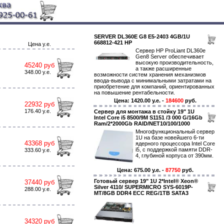
SERVER DL360E G8 E5-2403 4GB/1U
668812-421 HP
Цена у.е.
Сервер HP ProLiant DL360e
Gen8 Server обеспечивает
высокую производительность,
45240 руб
а также расширенные
348.00 y.e.
возможности систем хранения механизмов
ввода-вывода с минимальными затратами на
приобретение для компаний, ориентированных
на повышение рентабельности.
Цена: 1420.00 y.e. -
184600
руб.
22932 руб
176.40 y.e.
Сервер для монтажа в стойку 19" 1U
Intel Core i5 8500/9M S1151 /3 000 G/16Gb
Ram/2*2000Gb RAID/NET10/100/1000
Многофункциональный сервер
1U на базе новейшего 6-ти
43368 руб
ядерного процессора Intel Core
i5, с поддержкой памяти DDR-
333.60 y.e.
4, глубиной корпуса от 390мм.
Цена: 675.00 y.e. -
87750
руб.
Готовый сервер 19" 1U 2*Intel® Xeon®
37440 руб
Silver 4110/ SUPERMICRO SYS-6019P-
288.00 y.e.
MT/8GB DDR4 ECC REG/1TB SATA3
34320 руб