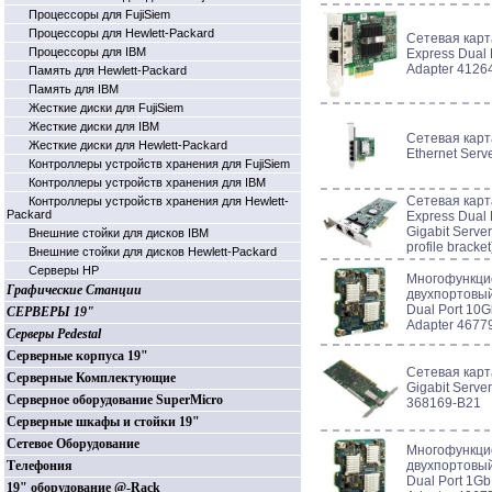
Процессоры для FujiSiem
Процессоры для Hewlett-Packard
Сетевая кар
Процессоры для IBM
Express Dual 
Adapter 4126
Память для Hewlett-Packard
Память для IBM
Жесткие диски для FujiSiem
Жесткие диски для IBM
Сетевая карт
Жесткие диски для Hewlett-Packard
Ethernet Serv
Контроллеры устройств хранения для FujiSiem
Контроллеры устройств хранения для IBM
Сетевая кар
Контроллеры устройств хранения для Hewlett-
Packard
Express Dual P
Gigabit Server
Внешние стойки для дисков IBM
profile brack
Внешние стойки для дисков Hewlett-Packard
Серверы HP
Многофункци
Графические Станции
двухпортовы
Dual Port 10G
СЕРВЕРЫ 19"
Adapter 4677
Серверы Pedestal
Серверные корпуса 19"
Сетевая карт
Серверные Комплектующие
Gigabit Serve
Серверное оборудование SuperMicro
368169-B21
Серверные шкафы и стойки 19"
Сетевое Оборудование
Многофункци
Телефония
двухпортовы
Dual Port 1Gb
19" оборудование @-Rack