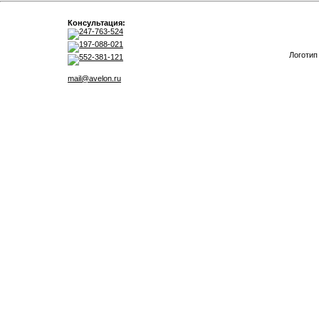
Консультация:
247-763-524
197-088-021
Логотип
552-381-121
mail@avelon.ru