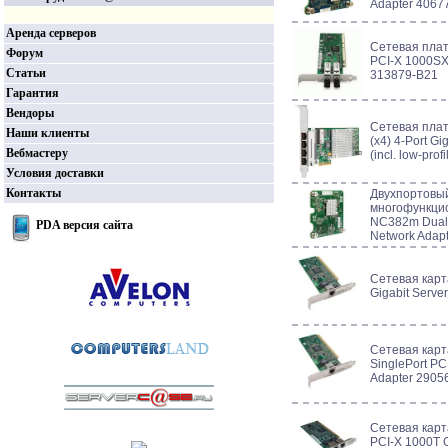
Adapter 4067
Аренда серверов
Сетевая плат
Форум
PCI-X 1000SX 
Статьи
313879-B21
Гарантия
Вендоры
Сетевая пла
Наши клиенты
(x4) 4-Port Gi
Вебмастеру
(incl. low-pro
Условия доставки
Контакты
Двухпортовы
многофункци
NC382m Dual P
PDA версия сайта
Network Adap
Сетевая карт
Gigabit Serve
Сетевая кар
SinglePort PC
Adapter 2905
Сетевая карт
PCI-X 1000T G