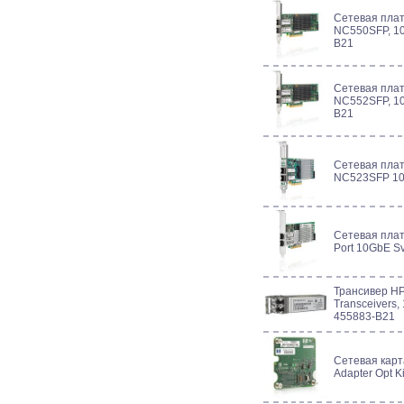
Сетевая плата
NC550SFP, 10
B21
Сетевая плата
NC552SFP, 10
B21
Сетевая плата
NC523SFP 10
Сетевая пла
Port 10GbE Sv
Трансивер HP 
Transceivers,
455883-B21
Сетевая кар
Adapter Opt K