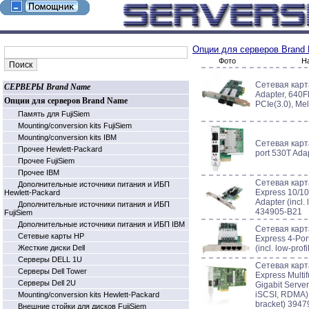
Опции для серверов Brand
Фото
Н
Сетевая карт
СЕРВЕРЫ Brand Name
Adapter, 640
Опции для серверов Brand Name
PCIe(3.0), Me
Память для FujiSiem
Mounting/conversion kits FujiSiem
Mounting/conversion kits IBM
Сетевая карт
Прочее Hewlett-Packard
port 530T Ada
Прочее FujiSiem
Прочее IBM
Сетевая карт
Дополнительные источники питания и ИБП
Express 10/10
Hewlett-Packard
Adapter (incl. 
Дополнительные источники питания и ИБП
434905-B21
FujiSiem
Дополнительные источники питания и ИБП IBM
Сетевая кар
Cетевые карты HP
Express 4-Port
Жесткие диски Dell
(incl. low-pro
Серверы DELL 1U
Сетевая кар
Серверы Dell Tower
Express Multi
Серверы Dell 2U
Gigabit Serve
iSCSI, RDMA) (
Mounting/conversion kits Hewlett-Packard
bracket) 394
Внешние стойки для дисков FujiSiem