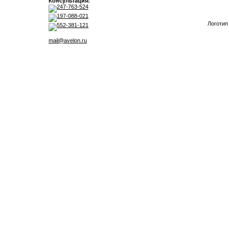
Консультация:
247-763-524
197-088-021
Логотип
552-381-121
mail@avelon.ru