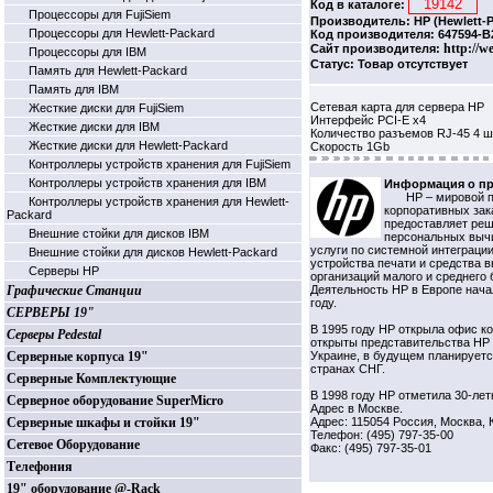
Код в каталоге:
Процессоры для FujiSiem
Производитель: HP (Hewlett-P
Процессоры для Hewlett-Packard
Код производителя: 647594-B
http://w
Сайт производителя:
Процессоры для IBM
Статус: Товар отсутствует
Память для Hewlett-Packard
Память для IBM
Сетевая карта для сервера HP
Жесткие диски для FujiSiem
Интерфейс PCI-E x4
Жесткие диски для IBM
Количество разъемов RJ-45 4 ш
Жесткие диски для Hewlett-Packard
Скорость 1Gb
Контроллеры устройств хранения для FujiSiem
Контроллеры устройств хранения для IBM
Информация о пр
HP – мировой 
Контроллеры устройств хранения для Hewlett-
корпоративных зак
Packard
предоставляет реш
Внешние стойки для дисков IBM
персональных вычи
услуги по системной интеграции
Внешние стойки для дисков Hewlett-Packard
устройства печати и средства 
Серверы HP
организаций малого и среднего 
Графические Станции
Деятельность НР в Европе нача
году.
СЕРВЕРЫ 19"
В 1995 году НР открыла офис к
Серверы Pedestal
открыты представительства HP 
Серверные корпуса 19"
Украине, в будущем планируетс
странах СНГ.
Серверные Комплектующие
В 1998 году НР отметила 30-лет
Серверное оборудование SuperMicro
Адрес в Москве.
Серверные шкафы и стойки 19"
Адрес: 115054 Россия, Москва, 
Телефон: (495) 797-35-00
Сетевое Оборудование
Факс: (495) 797-35-01
Телефония
19" оборудование @-Rack