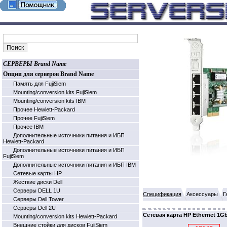
СЕРВЕРЫ Brand Name
Опции для серверов Brand Name
Память для FujiSiem
Mounting/conversion kits FujiSiem
Mounting/conversion kits IBM
Прочее Hewlett-Packard
Прочее FujiSiem
Прочее IBM
Дополнительные источники питания и ИБП
Hewlett-Packard
Дополнительные источники питания и ИБП
FujiSiem
Дополнительные источники питания и ИБП IBM
Cетевые карты HP
Жесткие диски Dell
Серверы DELL 1U
Спецификация
Аксессуары
Г
Серверы Dell Tower
Серверы Dell 2U
Сетевая карта HP Ethernet 1Gb
Mounting/conversion kits Hewlett-Packard
Внешние стойки для дисков FujiSiem