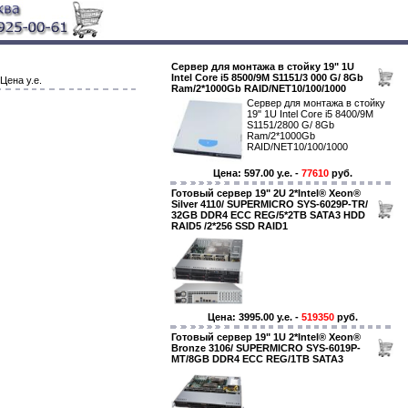
Сервер для монтажа в стойку 19" 1U
Intel Core i5 8500/9M S1151/3 000 G/ 8Gb
Цена у.е.
Ram/2*1000Gb RAID/NET10/100/1000
Сервер для монтажа в стойку
19" 1U Intel Core i5 8400/9M
S1151/2800 G/ 8Gb
Ram/2*1000Gb
RAID/NET10/100/1000
Цена: 597.00 y.e. -
77610
руб.
Готовый сервер 19" 2U 2*Intel® Xeon®
Silver 4110/ SUPERMICRO SYS-6029P-TR/
32GB DDR4 ECC REG/5*2TB SATA3 HDD
RAID5 /2*256 SSD RAID1
Цена: 3995.00 y.e. -
519350
руб.
Готовый сервер 19" 1U 2*Intel® Xeon®
Bronze 3106/ SUPERMICRO SYS-6019P-
MT/8GB DDR4 ECC REG/1TB SATA3