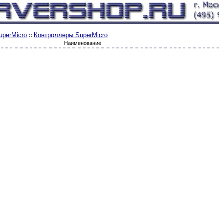
uperMicro
Контроллеры SuperMicro
::
Наименование