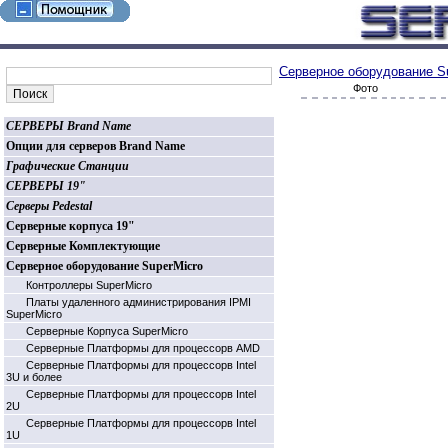
Серверное оборудование S
Фото
СЕРВЕРЫ Brand Name
Опции для серверов Brand Name
Графические Станции
СЕРВЕРЫ 19"
Серверы Pedestal
Серверные корпуса 19"
Серверные Комплектующие
Серверное оборудование SuperMicro
Контроллеры SuperMicro
Платы удаленного администрирования IPMI
SuperMicro
Серверные Корпуса SuperMicro
Серверные Платформы для процессорв AMD
Серверные Платформы для процессорв Intel
3U и более
Серверные Платформы для процессорв Intel
2U
Серверные Платформы для процессорв Intel
1U