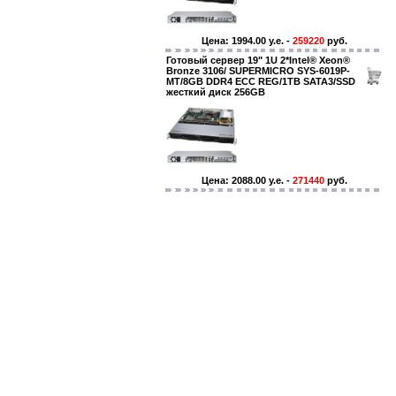
Цена: 1994.00 y.e. -
259220
руб.
Готовый сервер 19" 1U 2*Intel® Xeon®
Bronze 3106/ SUPERMICRO SYS-6019P-
MT/8GB DDR4 ECC REG/1TB SATA3/SSD
жесткий диск 256GB
Цена: 2088.00 y.e. -
271440
руб.