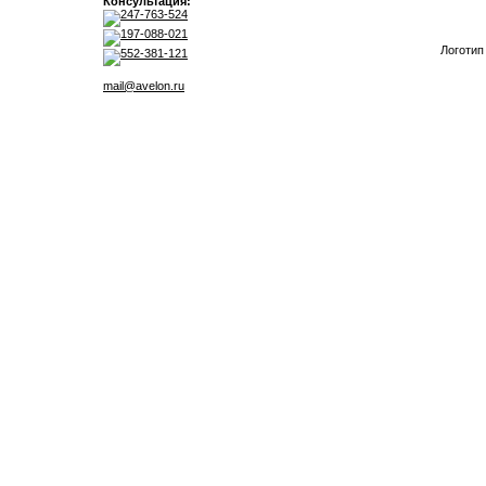
Консультация:
247-763-524
197-088-021
Логотип
552-381-121
mail@avelon.ru