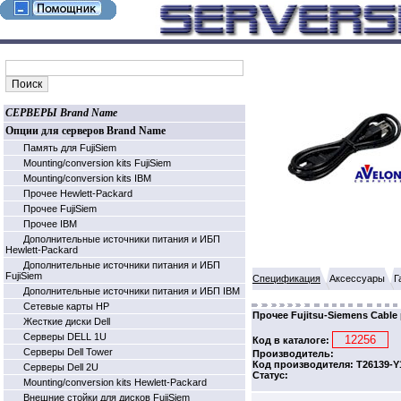
СЕРВЕРЫ Brand Name
Опции для серверов Brand Name
Память для FujiSiem
Mounting/conversion kits FujiSiem
Mounting/conversion kits IBM
Прочее Hewlett-Packard
Прочее FujiSiem
Прочее IBM
Дополнительные источники питания и ИБП
Hewlett-Packard
Дополнительные источники питания и ИБП
FujiSiem
Спецификация
Аксессуары
Г
Дополнительные источники питания и ИБП IBM
Cетевые карты HP
Прочее Fujitsu-Siemens Cable 
Жесткие диски Dell
Серверы DELL 1U
Код в каталоге:
Серверы Dell Tower
Производитель:
Код производителя: T26139-Y
Серверы Dell 2U
Статус:
Mounting/conversion kits Hewlett-Packard
Внешние стойки для дисков FujiSiem