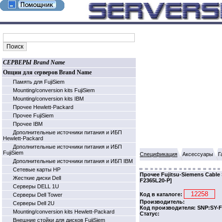
СЕРВЕРЫ Brand Name
Опции для серверов Brand Name
Память для FujiSiem
Mounting/conversion kits FujiSiem
Mounting/conversion kits IBM
Прочее Hewlett-Packard
Прочее FujiSiem
Прочее IBM
Дополнительные источники питания и ИБП
Hewlett-Packard
Дополнительные источники питания и ИБП
FujiSiem
Спецификация
Аксессуары
Г
Дополнительные источники питания и ИБП IBM
Cетевые карты HP
Прочее Fujitsu-Siemens Cable
Жесткие диски Dell
F2365L20-P]
Серверы DELL 1U
Код в каталоге:
Серверы Dell Tower
Производитель:
Серверы Dell 2U
Код производителя: SNP:SY-F
Mounting/conversion kits Hewlett-Packard
Статус:
Внешние стойки для дисков FujiSiem