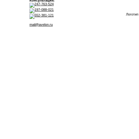
Консультация:
247-763-524
197-088-021
Логотип
552-381-121
mail@avelon.ru