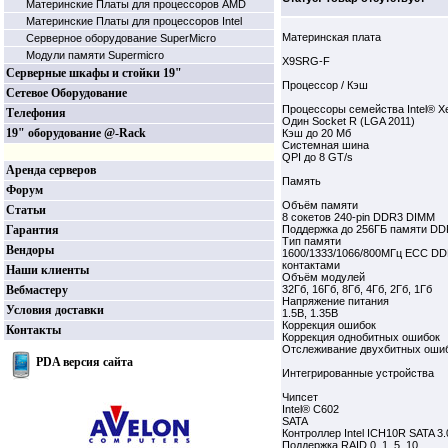
Материнские Платы для процессоров AMD
Материнские Платы для процессоров Intel
Материнская плата
Серверное оборудование SuperMicro
Модули памяти Supermicro
X9SRG-F
Серверные шкафы и стойки 19"
Процессор / Кэш
Сетевое Оборудование
Процессоры семейства Intel® X
Телефония
Один Socket R (LGA 2011)
19" оборудование @-Rack
Кэш до 20 Мб
Системная шина
QPI до 8 GT/s
Аренда серверов
Память
Форум
Объём памяти
Статьи
8 сокетов 240-pin DDR3 DIMM
Гарантия
Поддержка до 256ГБ памяти DD
Тип памяти
Вендоры
1600/1333/1066/800МГц ECC DD
контактами
Наши клиенты
Объём модулей
Вебмастеру
32Гб, 16Гб, 8Гб, 4Гб, 2Гб, 1Гб
Напряжение питания
Условия доставки
1.5В, 1.35В
Коррекция ошибок
Контакты
Коррекция однобитных ошибок
Отслеживание двухбитных ошиб
PDA версия сайта
Интегрированные устройства
Чипсет
Intel® C602
SATA
Контроллер Intel ICH10R SATA 3
Поддержка RAID 0, 1, 5, 10