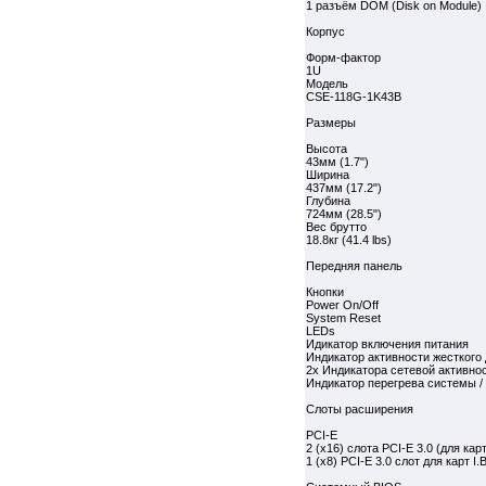
1 разъём DOM (Disk on Module)
Корпус
Форм-фактор
1U
Модель
CSE-118G-1K43B
Размеры
Высота
43мм (1.7")
Ширина
437мм (17.2")
Глубина
724мм (28.5")
Вес брутто
18.8кг (41.4 lbs)
Передняя панель
Кнопки
Power On/Off
System Reset
LEDs
Идикатор включения питания
Индикатор активности жесткого
2x Индикатора сетевой активно
Индикатор перегрева системы /
Слоты расширения
PCI-E
2 (x16) слота PCI-E 3.0 (для кар
1 (x8) PCI-E 3.0 слот для карт I.B