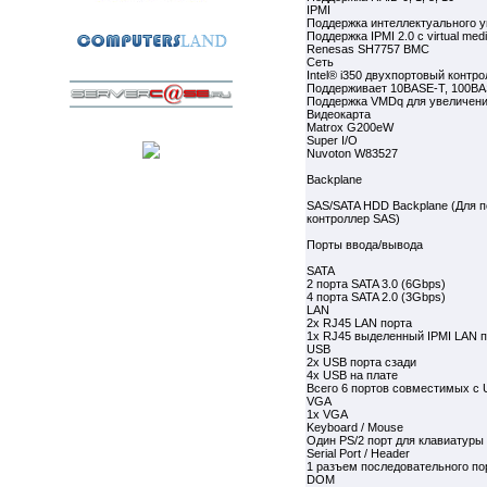
IPMI
Поддержка интеллектуального у
Поддержка IPMI 2.0 с virtual me
Renesas SH7757 BMC
Сеть
Intel® i350 двухпортовый контрол
Поддерживает 10BASE-T, 100BA
Поддержка VMDq для увеличения
Видеокарта
Matrox G200eW
Super I/O
Nuvoton W83527
Backplane
SAS/SATA HDD Backplane (Для 
контроллер SAS)
Порты ввода/вывода
SATA
2 порта SATA 3.0 (6Gbps)
4 порта SATA 2.0 (3Gbps)
LAN
2x RJ45 LAN порта
1x RJ45 выделенный IPMI LAN п
USB
2x USB порта сзади
4x USB на плате
Всего 6 портов совместимых с 
VGA
1x VGA
Keyboard / Mouse
Один PS/2 порт для клавиатуры
Serial Port / Header
1 разъем последовательного по
DOM