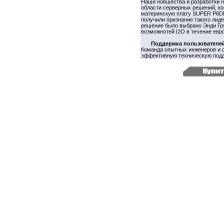
Наши новшества и разработки н
области серверных решений, ко
материнскую плату SUPER P6DN
получили признание такого лидер
решение было выбрано Энди Гру
возможнотей I2O в течение евро
Поддержка пользователе
Команда опытных инженеров и 
эффективную техническую подд