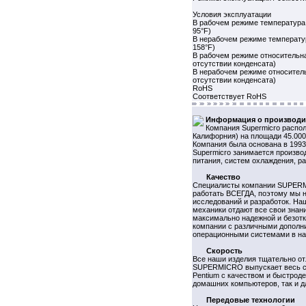
Условия эксплуатации
В рабочем режиме температура о
95°F)
В нерабочем режиме температура
158°F)
В рабочем режиме относительна
отсутствии конденсата)
В нерабочем режиме относитель
отсутствии конденсата)
RoHS
Соответствует RoHS
Информация о производи
Компания Supermicro распол
Калифорния) на площади 45.000
Компания была основана в 1993 
Supermicro занимается произво
питания, систем охлаждения, р
Качество
Специалисты компании SUPERM
работать ВСЕГДА, поэтому мы н
исследований и разработок. На
механики отдают все свои знан
максимально надежной и безот
компании с различными дополн
операционными системами в на
Скорость
Все наши изделия тщательно о
SUPERMICRO выпускает весь спек
Pentium с качеством и быстрод
домашних компьютеров, так и д
Передовые технологии