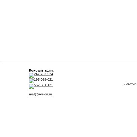
Консультация:
247-763-524
197-088-021
Логотип
552-381-121
mail@avelon.ru