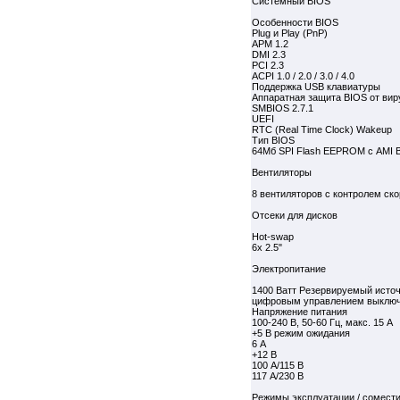
Системный BIOS
Особенности BIOS
Plug и Play (PnP)
APM 1.2
DMI 2.3
PCI 2.3
ACPI 1.0 / 2.0 / 3.0 / 4.0
Поддержка USB клавиатуры
Аппаратная защита BIOS от вир
SMBIOS 2.7.1
UEFI
RTC (Real Time Clock) Wakeup
Тип BIOS
64Мб SPI Flash EEPROM с AMI 
Вентиляторы
8 вентиляторов с контролем ск
Отсеки для дисков
Hot-swap
6x 2.5"
Электропитание
1400 Ватт Резервируемый источ
цифровым управлением выключ
Напряжение питания
100-240 В, 50-60 Гц, макс. 15 A
+5 В режим ожидания
6 A
+12 В
100 A/115 В
117 A/230 В
Режимы эксплуатации / сомест