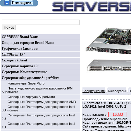
СЕРВЕРЫ Brand Name
Опции для серверов Brand Name
Графические Станции
СЕРВЕРЫ 19"
Серверы Pedestal
Серверные корпуса 19"
Серверные Комплектующие
Серверное оборудование SuperMicro
Контроллеры SuperMicro
Платы удаленного администрирования IPMI
Спецификация
Аксессуары
Г
SuperMicro
Серверные Корпуса SuperMicro
Серверные Платформы для процессорв AMD
Supermicro SYS-1017GR-TF; 1U,
LGA2011; Intel C602, UpTo 2
Серверные Платформы для процессорв Intel
3U и более
Код в каталоге:
Серверные Платформы для процессорв Intel
2U
Производитель: supermicro
Код производителя: 1017GR-
Серверные Платформы для процессорв Intel
http://w
Сайт производителя:
1U
Статус: Товар отсутствует