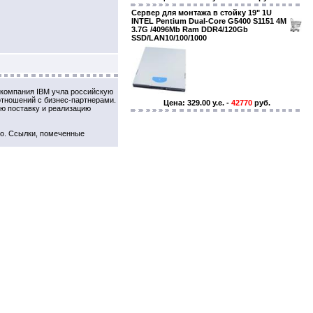
Сервер для монтажа в стойку 19" 1U
INTEL Pentium Dual-Core G5400 S1151 4M
3.7G /4096Mb Ram DDR4/120Gb
SSD/LAN10/100/1000
 компания IBM учла российскую
отношений с бизнес-партнерами.
Цена: 329.00 y.e. -
42770
руб.
ю поставку и реализацию
vo. Ссылки, помеченные