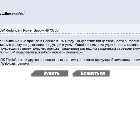
ww.ibm.com/ru/
5W Redundant Power Supply 49Y3755
е:
Компания IBM пришла в Россию в 1974 году. За десятилетия деятельности в России
льную схему предложения продукции и услуг. Особое внимание уделяется развитию 
 руководству проектами, что поможет гарантировать нашим заказчикам своевременну
логий IBM подкрепляется гибкой ценовой политикой.
 ПК ThinkCentre и другие персональные системы являются продукцией компании Leno
а Web-сайт Lenovo.