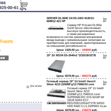
SERVER DL360E G8 E5-2403 4GB/1U
668812-421 HP
Сервер HP ProLiant DL360e
Gen8 Server обеспечивает
высокую производительность,
а также расширенные
возможности систем хранения механизмов
ввода-вывода с минимальными затратами на
Supply
приобретение для компаний, ориентированных
на повышение рентабельности.
)
Цена: 1420.00 y.e. -
184600
руб.
19" 2U XEON E5-2640v2 *2/32GB/32TB
Цена: 5079.00 y.e. -
660270
руб.
Готовый сервер 19" 1U Intel® Xeon®
Silver 4210 2200МГц/13.75Мб/10 core
Для печати
Готовый сервер 19" 1U Intel®
Xeon® Silver 4210
2200МГц/13.75Мб/10 core/
SUPERMICRO SYS-5019P-M/
16GB DDR4 ECC
REG/SSD120Gb/2*2TB SATA3
HDD RAID 0,1,5,10/IPMI/2 GLan
Цена: 1679.00 y.e. -
218270
руб.