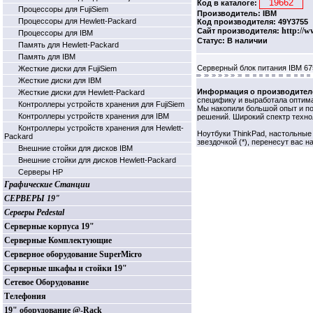
Код в каталоге:
Процессоры для FujiSiem
Производитель: IBM
Процессоры для Hewlett-Packard
Код производителя: 49Y3755
http://w
Сайт производителя:
Процессоры для IBM
Статус: В наличии
Память для Hewlett-Packard
Память для IBM
Серверный блок питания IBM 67
Жесткие диски для FujiSiem
Жесткие диски для IBM
Информация о производител
Жесткие диски для Hewlett-Packard
специфику и выработала оптима
Контроллеры устройств хранения для FujiSiem
Мы накопили большой опыт и по
Контроллеры устройств хранения для IBM
решений. Широкий спектр техно
Контроллеры устройств хранения для Hewlett-
Ноутбуки ThinkPad, настольные
Packard
звездочкой (*), перенесут вас н
Внешние стойки для дисков IBM
Внешние стойки для дисков Hewlett-Packard
Серверы HP
Графические Станции
СЕРВЕРЫ 19"
Серверы Pedestal
Серверные корпуса 19"
Серверные Комплектующие
Серверное оборудование SuperMicro
Серверные шкафы и стойки 19"
Сетевое Оборудование
Телефония
19" оборудование @-Rack