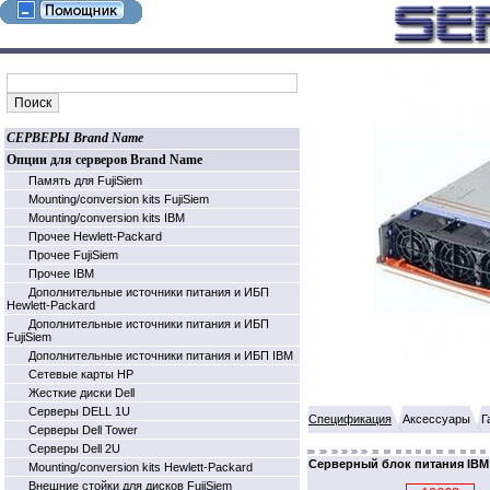
СЕРВЕРЫ Brand Name
Опции для серверов Brand Name
Память для FujiSiem
Mounting/conversion kits FujiSiem
Mounting/conversion kits IBM
Прочее Hewlett-Packard
Прочее FujiSiem
Прочее IBM
Дополнительные источники питания и ИБП
Hewlett-Packard
Дополнительные источники питания и ИБП
FujiSiem
Дополнительные источники питания и ИБП IBM
Cетевые карты HP
Жесткие диски Dell
Серверы DELL 1U
Спецификация
Аксессуары
Г
Серверы Dell Tower
Серверы Dell 2U
Серверный блок питания IBM 
Mounting/conversion kits Hewlett-Packard
Внешние стойки для дисков FujiSiem