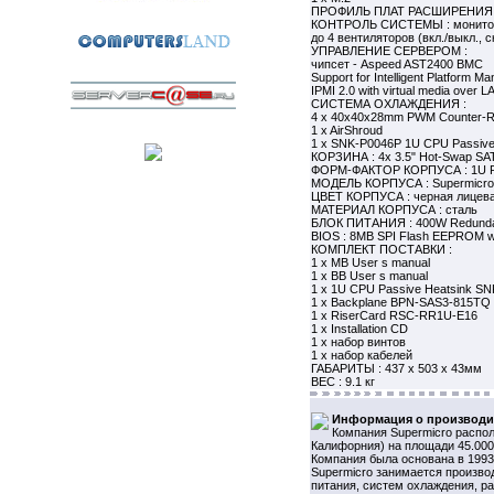
ПРОФИЛЬ ПЛАТ РАСШИРЕНИЯ 
КОНТРОЛЬ СИСТЕМЫ : монитори
до 4 вентиляторов (вкл./выкл., 
УПРАВЛЕНИЕ СЕРВЕРОМ :
чипсет - Aspeed AST2400 BMC
Support for Intelligent Platform M
IPMI 2.0 with virtual media over
СИСТЕМА ОХЛАЖДЕНИЯ :
4 x 40x40x28mm PWM Counter-Ro
1 x AirShroud
1 x SNK-P0046P 1U CPU Passive
КОРЗИНА : 4x 3.5" Hot-Swap SATA
ФОРМ-ФАКТОР КОРПУСА : 1U 
МОДЕЛЬ КОРПУСА : Supermicr
ЦВЕТ КОРПУСА : черная лицева
МАТЕРИАЛ КОРПУСА : сталь
БЛОК ПИТАНИЯ : 400W Redundan
BIOS : 8MB SPI Flash EEPROM w
КОМПЛЕКТ ПОСТАВКИ :
1 x MB User s manual
1 x BB User s manual
1 x 1U CPU Passive Heatsink S
1 x Backplane BPN-SAS3-815TQ
1 x RiserCard RSC-RR1U-E16
1 x Installation CD
1 x набор винтов
1 x набор кабелей
ГАБАРИТЫ : 437 x 503 x 43мм
ВЕС : 9.1 кг
Информация о производи
Компания Supermicro распол
Калифорния) на площади 45.000
Компания была основана в 1993 
Supermicro занимается произво
питания, систем охлаждения, р