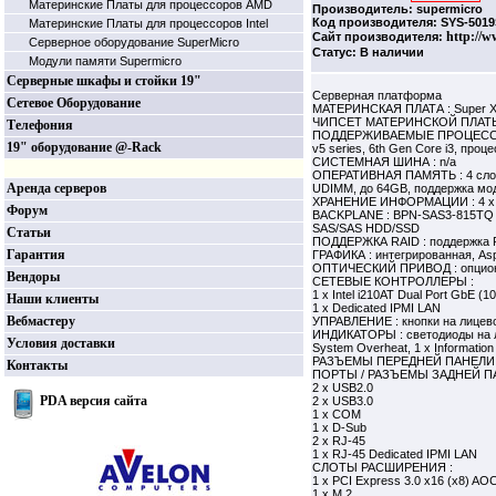
Материнские Платы для процессоров AMD
Производитель: supermicro
Код производителя: SYS-501
Материнские Платы для процессоров Intel
http://w
Сайт производителя:
Серверное оборудование SuperMicro
Статус: В наличии
Модули памяти Supermicro
Серверные шкафы и стойки 19"
Серверная платформа
Сетевое Оборудование
МАТЕРИНСКАЯ ПЛАТА : Super 
ЧИПСЕТ МАТЕРИНСКОЙ ПЛАТЫ :
Телефония
ПОДДЕРЖИВАЕМЫЕ ПРОЦЕССОРЫ :
19" оборудование @-Rack
v5 series, 6th Gen Core i3, про
СИСТЕМНАЯ ШИНА : n/a
ОПЕРАТИВНАЯ ПАМЯТЬ : 4 слот
Аренда серверов
UDIMM, до 64GB, поддержка мод
ХРАНЕНИЕ ИНФОРМАЦИИ : 4 x S
Форум
BACKPLANE : BPN-SAS3-815TQ 1U
SAS/SAS HDD/SSD
Статьи
ПОДДЕРЖКА RAID : поддержка RA
Гарантия
ГРАФИКА : интегрированная, A
ОПТИЧЕСКИЙ ПРИВОД : опцио
Вендоры
СЕТЕВЫЕ КОНТРОЛЛЕРЫ :
1 x Intel i210AT Dual Port GbE (1
Наши клиенты
1 x Dedicated IPMI LAN
Вебмастеру
УПРАВЛЕНИЕ : кнопки на лицево
ИНДИКАТОРЫ : светодиоды на ли
Условия доставки
System Overheat, 1 x Informatio
РАЗЪЕМЫ ПЕРЕДНЕЙ ПАНЕЛИ :
Контакты
ПОРТЫ / РАЗЪЕМЫ ЗАДНЕЙ П
2 x USB2.0
PDA версия сайта
2 x USB3.0
1 x COM
1 x D-Sub
2 x RJ-45
1 x RJ-45 Dedicated IPMI LAN
СЛОТЫ РАСШИРЕНИЯ :
1 x PCI Express 3.0 x16 (x8) AOC
1 x M.2