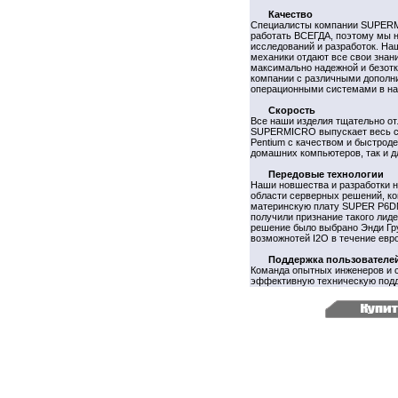
Качество
Специалисты компании SUPERM
работать ВСЕГДА, поэтому мы н
исследований и разработок. На
механики отдают все свои знан
максимально надежной и безот
компании с различными дополн
операционными системами в на
Скорость
Все наши изделия тщательно о
SUPERMICRO выпускает весь спек
Pentium с качеством и быстрод
домашних компьютеров, так и д
Передовые технологии
Наши новшества и разработки н
области серверных решений, ко
материнскую плату SUPER P6DN
получили признание такого лидер
решение было выбрано Энди Гру
возможнотей I2O в течение евро
Поддержка пользователе
Команда опытных инженеров и 
эффективную техническую подд