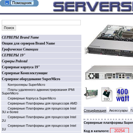
СЕРВЕРЫ Brand Name
Опции для серверов Brand Name
Графические Станции
СЕРВЕРЫ 19"
Серверы Pedestal
Серверные корпуса 19"
Серверные Комплектующие
Серверное оборудование SuperMicro
Контроллеры SuperMicro
Платы удаленного администрирования IPMI
SuperMicro
Серверные Корпуса SuperMicro
Серверные Платформы для процессорв AMD
Серверные Платформы для процессорв Intel
Спецификация
Аксессуары
Г
3U и более
Серверные Платформы для процессорв Intel
2U
Серверные платформы Superm
Серверные Платформы для процессорв Intel
1U
Код в каталоге: