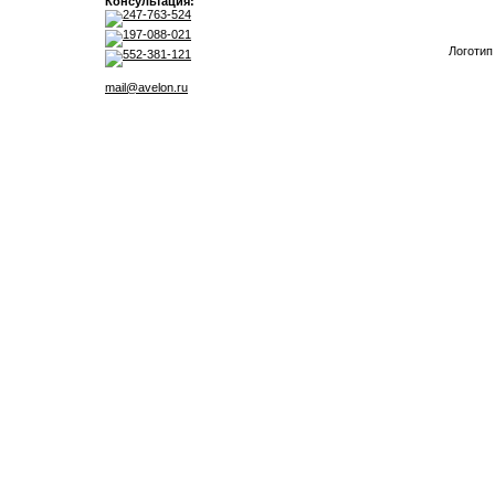
Консультация:
247-763-524
197-088-021
Логотип
552-381-121
mail@avelon.ru