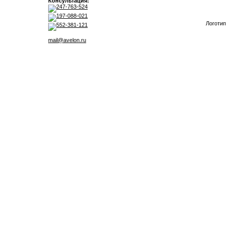
Консультация:
247-763-524
197-088-021
Логотип
552-381-121
mail@avelon.ru